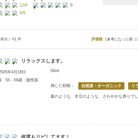
12件
0
6件
表示／ 61 件
評価順
参考になった順
リラックスします。
50ml
025年4月18日
様 55－59歳：脂性肌
感じた効能：
自然派・オーガニック
リ
森のような、木立のような、さわやかな香りで
何度もリピしてます！