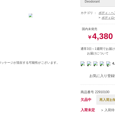
Deodorant
カテゴリ ：
ボディ・ヘ
ボディロ
国内未発売
4,380
￥
通常3日～1週間でお届け
お届けについて
パッケージが混在する可能性がございます。
4
お気に入り登録
商品番号
22910100
欠品中
再入荷お
入荷未定
入荷待