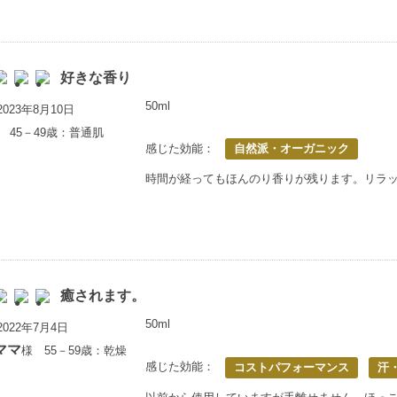
好きな香り
50ml
023年8月10日
 45－49歳：普通肌
感じた効能：
自然派・オーガニック
時間が経ってもほんのり香りが残ります。リラ
癒されます。
50ml
022年7月4日
ママ
様 55－59歳：乾燥
感じた効能：
コストパフォーマンス
汗