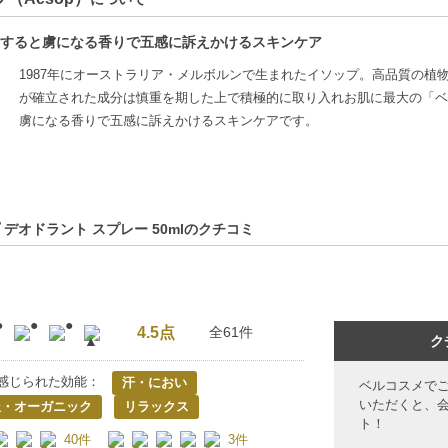
すると虜になる香りで五感に訴えかけるスキンケア
1987年にオーストラリア・メルボルンで生まれたイソップ。高品質の植
が確立された成分は慎重を期した上で積極的に取り入れお肌に最大の「ベ
虜になる香りで五感に訴えかけるスキンケアです。
 デオドラント スプレー 50mlのクチコミ
4.5点
全61件
ク
感じられた効能：
汗・におい
ベルコスメで
いただくと、
派・オーガニック
リラックス
ト！
40件
3件