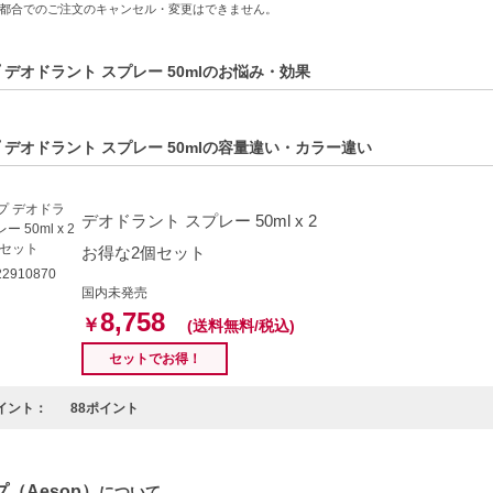
都合でのご注文のキャンセル・変更はできません。
仕事中にリフレッシュしたい方
的商品説明在這裡（中国語の商品説明はこちら）
 デオドラント スプレー 50mlのお悩み・効果
duct description in English is here（英語の商品説明はこちら）
C:9319944000054】
 デオドラント スプレー 50mlの容量違い・カラー違い
デオドラント スプレー 50ml x 2
お得な2個セット
2910870
国内未発売
8,758
￥
(送料無料/税込)
セットでお得！
イント：
88ポイント
（Aesop）
について