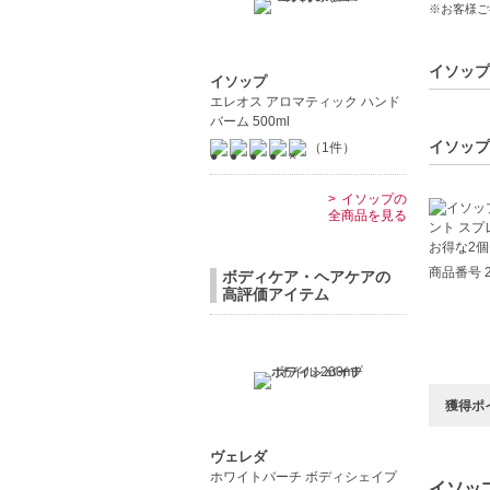
※お客様ご
運動後や
中文
イソップ
イソップ
エレオス アロマティック ハンド
Pro
バーム 500ml
【JAN/UP
イソップ
（1件）
イソップの
全商品を見る
商品番号 2
ボディケア・ヘアケアの
高評価アイテム
獲得ポ
ヴェレダ
ホワイトバーチ ボディシェイプ
イソップ