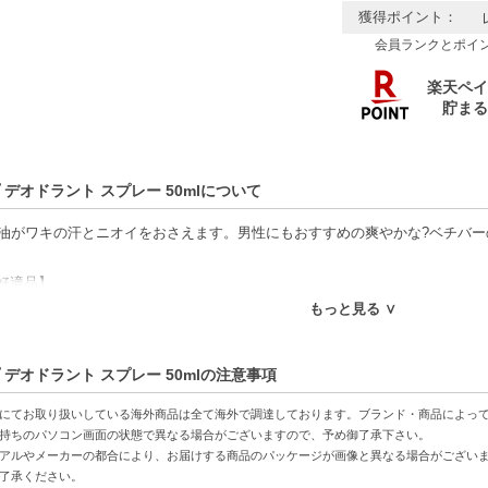
獲得ポイント：
会員ランクとポイ
 デオドラント スプレー 50mlについて
精油がワキの汗とニオイをおさえます。男性にもおすすめの爽やかな?ベチバ
好適品】
もっと見る ∨
特徴】
油配合-11種の精油がもたらす香りとケア効果で、心地よい使用感を実現。
 デオドラント スプレー 50mlの注意事項
ベチバーの香り-男性にも女性にも好まれるスッキリとした香りが、日中の気
に便利-コンパクトなスプレータイプで、外出時にもサッと使える手軽さ。
にてお取り扱いしている海外商品は全て海外で調達しております。ブランド・商品によっ
持ちのパソコン画面の状態で異なる場合がございますので、予め御了承下さい。
アルやメーカーの都合により、お届けする商品のパッケージが画像と異なる場合がござい
方へおすすめ】
了承ください。
香りを楽しみたい方