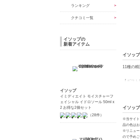
ランキング
クチコミ一覧
イソップの
新着アイテム
イソップ
11種の
【ギフト
イソップ
【商品の
イミディエイト モイスチャーフ
ェイシャル イドロソール 50ml x
アロマ精
イソップ
2 お得な2個セット
爽やかな
（28件）
持ち運び
※当サイト
品の色はお
※リニュー
【こんな
ので予めご
軽やかな