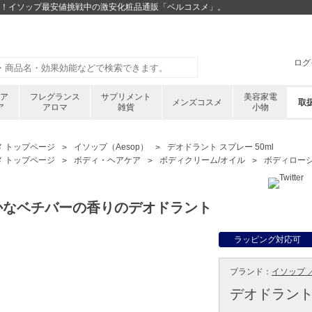
380円！イソップ最安値挑戦中の激安化粧品通販「ベルコスメ」。
ログ
ケア
フレグランス
サプリメント
美容家電
メンズコスメ
取
ア
アロマ
雑貨
小物
メ トップページ
イソップ（Aesop）
デオドラント スプレー 50ml
メ トップページ
ボディ・ヘアケア
ボディクリーム/オイル
ボディロー
かなベチバーの香りのデオドラント
ラッピング対応可
ブランド：
イソップ ／
デオドラント 