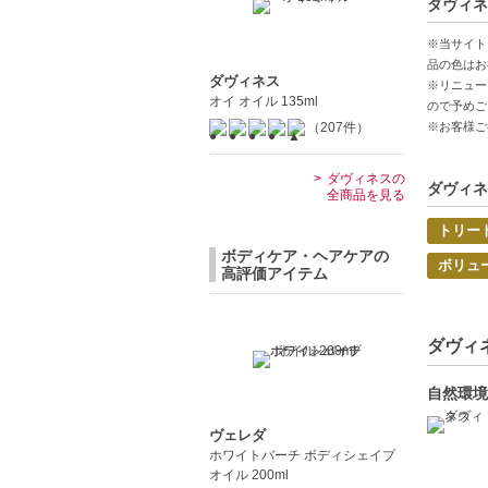
ダヴィネ
【ギフト
※当サイト
品の色はお
ダヴィネス
※リニュー
オイ オイル 135ml
ので予めご
（207件）
※お客様ご
ダヴィネスの
ダヴィネ
全商品を見る
トリー
ボディケア・ヘアケアの
ボリュ
高評価アイテム
ダヴィネ
自然環境
ヴェレダ
ホワイトバーチ ボディシェイプ
オイル 200ml