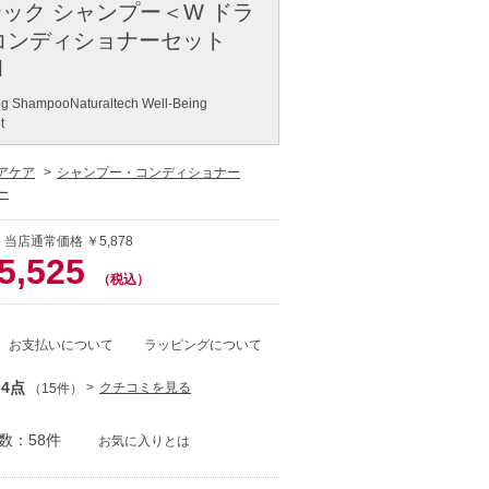
ック シャンプー＜W ドラ
 コンディショナーセット
l
ing ShampooNaturaltech Well-Being
t
アケア
シャンプー・コンディショナー
ー
 当店通常価格 ￥5,878
5,525
（税込）
お支払いについて
ラッピングについて
.4点
クチコミを見る
（15件）
数：58件
お気に入りとは