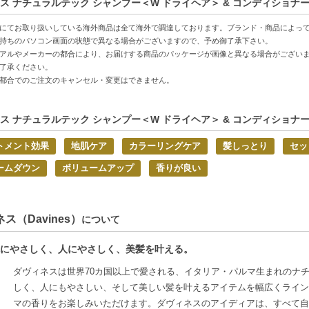
ス ナチュラルテック シャンプー＜W ドライヘア＞ & コンディショナーセッ
好適品】
にてお取り扱いしている海外商品は全て海外で調達しております。ブランド・商品によっ
持ちのパソコン画面の状態で異なる場合がございますので、予め御了承下さい。
アルやメーカーの都合により、お届けする商品のパッケージが画像と異なる場合がござい
了承ください。
都合でのご注文のキャンセル・変更はできません。
ス ナチュラルテック シャンプー＜W ドライヘア＞ & コンディショナーセッ
トメント効果
地肌ケア
カラーリングケア
髪しっとり
セッ
ームダウン
ボリュームアップ
香りが良い
ス（Davines）
について
にやさしく、人にやさしく、美髪を叶える。
ダヴィネスは世界70カ国以上で愛される、イタリア・パルマ生まれのナ
しく、人にもやさしい、そして美しい髪を叶えるアイテムを幅広くライン
マの香りをお楽しみいただけます。ダヴィネスのアイディアは、すべて自