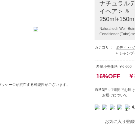
ナチュラルテ
イヘア＞ &
250ml+150m
Naturaltech Well-Be
Conditioner (Tube) se
カテゴリ ：
ボディ・ヘ
シャンプ
希望小売価格 ￥6,600
16%OFF
￥
パッケージが混在する可能性がございます。
通常3日～1週間でお届け
お届けについて
4
お気に入り登録