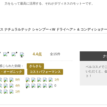
力をもって最高に活用する、それがダヴィネスのモットーです。
ス ナチュラルテック シャンプー＜W ドライヘア＞ & コンディショナーセッ
4.4点
全15件
ク
感じられた効能：
さらさら
ベルコスメで
いただくと、
派・オーガニック
コストパフォーマンス
ト！
9件
1件
4件
0
1件