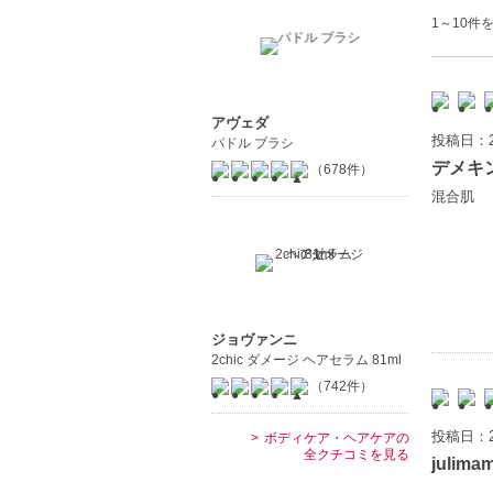
1～10件を
アヴェダ
投稿日：2
パドル ブラシ
デメキ
（678件）
混合肌
ジョヴァンニ
2chic ダメージ ヘアセラム 81ml
（742件）
投稿日：2
ボディケア・ヘアケアの
全クチコミを見る
julima