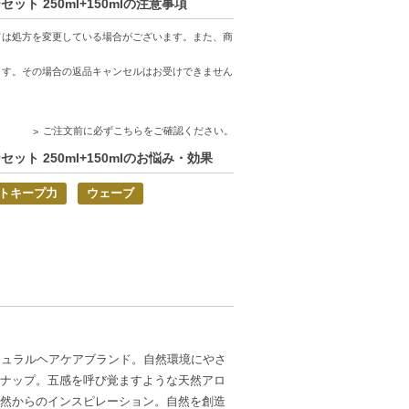
ト 250ml+150mlの注意事項
ては処方を変更している場合がございます。また、商
ます。その場合の返品キャンセルはお受けできません
ご注文前に必ずこちらをご確認ください。
ト 250ml+150mlのお悩み・効果
トキープ力
ウェーブ
チュラルヘアケアブランド。自然環境にやさ
ナップ。五感を呼び覚ますような天然アロ
然からのインスピレーション。自然を創造