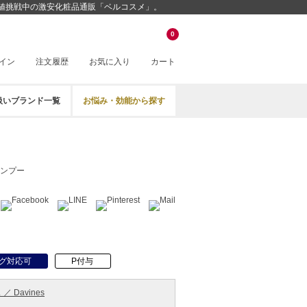
ス最安値挑戦中の激安化粧品通販「ベルコスメ」。
0
イン
注文履歴
お気に入り
カート
扱いブランド一覧
お悩み・効能から探す
ンプー
グ対応可
P付与
 Davines