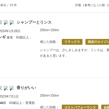
表示／ 15 件
評価
参考になった順
シャンプーとリンス
250ml+150ml
024年1月28日
ンギョ
様 60歳以上：
感じた効能：
リラックス
頭皮のエイジ
シャンプーは、少しきしみますが、リンスは、
があると思います。
香りがいい
250ml+150ml
023年7月1日
ma
様 60歳以上：普通肌
感じた効能：
コストパフォーマンス
自