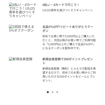
に
d払い・dカードで行こう！
り
USJ25周年を遊びつくそうキャンペーン
トを
決済
話
全品5％OFF!リピートありがとうクー
での
ポン
の方
初めてお買い物で5,000円以上ご購入いた
だくと、次回以降のお買い物でご利用可能
な「5,000円以上のご購入で全品5%OFF」
になるクーポンを配布中です。
り
アカ
新規会員登録で500ポイントプレゼン
ジッ
ト
物で
新規会員登録（無料）とメルマガ配信を希
望するだけで、初めてのお買い物からご利
用いただける500ポイントをどーんとプレ
ゼント。