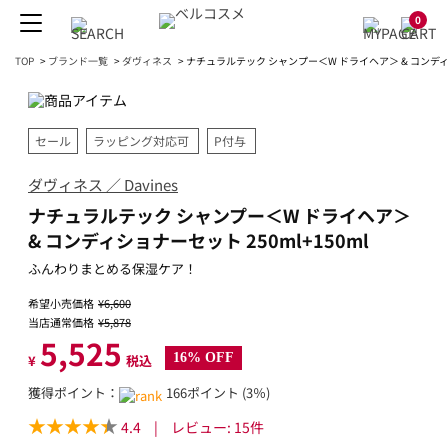
0
TOP
>
ブランド一覧
>
ダヴィネス
>
ナチュラルテック シャンプー＜W ドライヘア＞ & コンディショ
セール
ラッピング対応可
P付与
ダヴィネス ／ Davines
ナチュラルテック シャンプー＜W ドライヘア＞
& コンディショナーセット 250ml+150ml
ふんわりまとめる保湿ケア！
希望小売価格
¥6,600
当店通常価格
¥5,878
5,525
16% OFF
¥
税込
獲得ポイント：
166ポイント (3％)
4.4
|
レビュー:
15
件