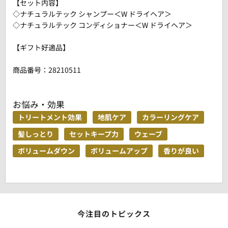
【セット内容】
◇ナチュラルテック シャンプー＜W ドライヘア＞
◇ナチュラルテック コンディショナー＜W ドライヘア＞
【ギフト好適品】
商品番号：
28210511
お悩み・効果
トリートメント効果
地肌ケア
カラーリングケア
髪しっとり
セットキープ力
ウェーブ
ボリュームダウン
ボリュームアップ
香りが良い
今注目のトピックス