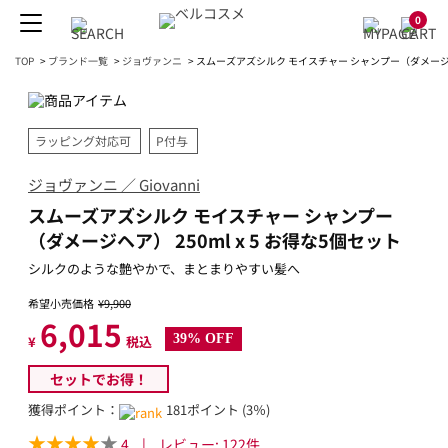
0
TOP
>
ブランド一覧
>
ジョヴァンニ
>
スムーズアズシルク モイスチャー シャンプー（ダメージヘア）
ラッピング対応可
P付与
ジョヴァンニ ／ Giovanni
スムーズアズシルク モイスチャー シャンプー
（ダメージヘア） 250ml x 5 お得な5個セット
シルクのような艶やかで、まとまりやすい髪へ
希望小売価格
¥9,900
6,015
39% OFF
¥
税込
セットでお得！
獲得ポイント：
181ポイント (3％)
4
|
レビュー:
122
件