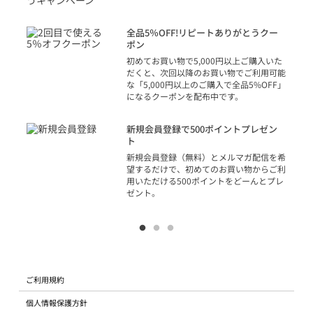
トを
決済
話
全品5％OFF!リピートありがとうクー
での
ポン
の方
初めてお買い物で5,000円以上ご購入いた
だくと、次回以降のお買い物でご利用可能
な「5,000円以上のご購入で全品5%OFF」
になるクーポンを配布中です。
り
アカ
新規会員登録で500ポイントプレゼン
ジッ
ト
物で
新規会員登録（無料）とメルマガ配信を希
望するだけで、初めてのお買い物からご利
用いただける500ポイントをどーんとプレ
ゼント。
ご利用規約
個人情報保護方針