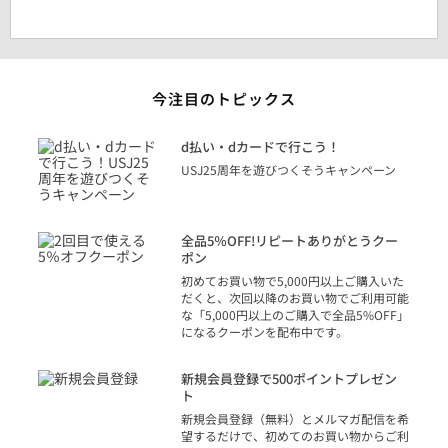
今注目のトピックス
に
d払い・dカードで行こう！
り
USJ25周年を遊びつくそうキャンペーン
トを
決済
話
全品5％OFF!リピートありがとうクー
での
ポン
の方
初めてお買い物で5,000円以上ご購入いた
だくと、次回以降のお買い物でご利用可能
な「5,000円以上のご購入で全品5%OFF」
になるクーポンを配布中です。
り
アカ
新規会員登録で500ポイントプレゼン
ジッ
ト
物で
新規会員登録（無料）とメルマガ配信を希
望するだけで、初めてのお買い物からご利