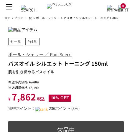
0
TOP
>
ブランド一覧
>
ポール・シェリー
>
バスオイル シルエット トーニング 150ml
セール
P付与
ポール・シェリー ／ Paul Scerri
バスオイル シルエット トーニング 150ml
肌を引き締めるバスオイル
希望小売価格
¥8,800
当店通常価格
¥8,190
7,862
10% OFF
¥
税込
獲得ポイント：
236ポイント (3％)
欠品中