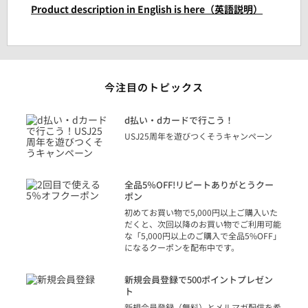
Product description in English is here（英語説明）
今注目のトピックス
に
d払い・dカードで行こう！
り
USJ25周年を遊びつくそうキャンペーン
トを
決済
話
全品5％OFF!リピートありがとうクー
での
ポン
の方
初めてお買い物で5,000円以上ご購入いた
だくと、次回以降のお買い物でご利用可能
な「5,000円以上のご購入で全品5%OFF」
になるクーポンを配布中です。
り
アカ
新規会員登録で500ポイントプレゼン
ジッ
ト
物で
新規会員登録（無料）とメルマガ配信を希