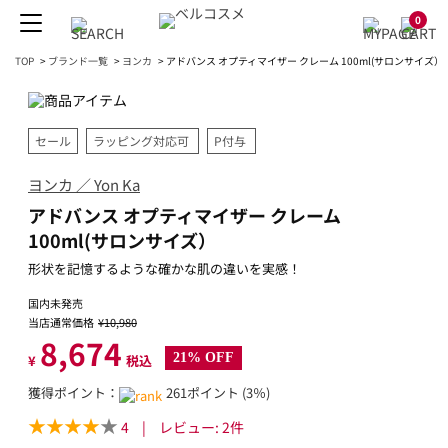
0
TOP
>
ブランド一覧
>
ヨンカ
>
アドバンス オプティマイザー クレーム 100ml(サロンサイズ）
セール
ラッピング対応可
P付与
ヨンカ ／ Yon Ka
アドバンス オプティマイザー クレーム
100ml(サロンサイズ）
形状を記憶するような確かな肌の違いを実感！
国内未発売
当店通常価格
¥10,980
8,674
21% OFF
¥
税込
獲得ポイント：
261ポイント (3％)
4
|
レビュー:
2
件