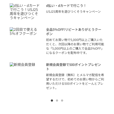
に
d払い・dカードで行こう！
り
USJ25周年を遊びつくそうキャンペーン
トを
決済
話
全品5％OFF!リピートありがとうクー
での
ポン
の方
初めてお買い物で5,000円以上ご購入いた
だくと、次回以降のお買い物でご利用可能
な「5,000円以上のご購入で全品5%OFF」
になるクーポンを配布中です。
り
アカ
新規会員登録で500ポイントプレゼン
ジッ
ト
物で
新規会員登録（無料）とメルマガ配信を希
望するだけで、初めてのお買い物からご利
用いただける500ポイントをどーんとプレ
ゼント。