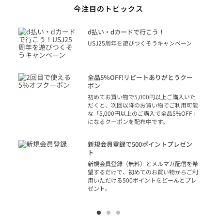
今注目のトピックス
に
d払い・dカードで行こう！
り
USJ25周年を遊びつくそうキャンペーン
トを
決済
話
全品5％OFF!リピートありがとうクー
での
ポン
の方
初めてお買い物で5,000円以上ご購入いた
だくと、次回以降のお買い物でご利用可能
な「5,000円以上のご購入で全品5%OFF」
になるクーポンを配布中です。
り
アカ
新規会員登録で500ポイントプレゼン
ジッ
ト
物で
新規会員登録（無料）とメルマガ配信を希
望するだけで、初めてのお買い物からご利
用いただける500ポイントをどーんとプレ
ゼント。