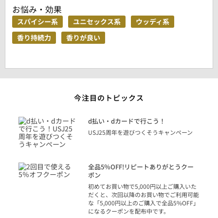
お悩み・効果
スパイシー系
ユニセックス系
ウッディ系
香り持続力
香りが良い
今注目のトピックス
に
d払い・dカードで行こう！
り
USJ25周年を遊びつくそうキャンペーン
トを
決済
話
全品5％OFF!リピートありがとうクー
での
ポン
の方
初めてお買い物で5,000円以上ご購入いた
だくと、次回以降のお買い物でご利用可能
な「5,000円以上のご購入で全品5%OFF」
になるクーポンを配布中です。
り