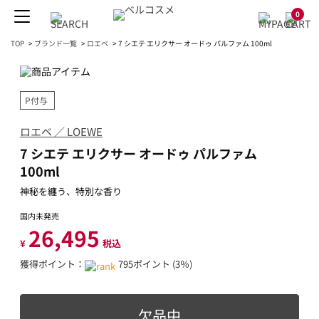
0
TOP
>
ブランド一覧
>
ロエベ
>
7 シエテ エリクサー オードゥ パルファム 100ml
P付与
ロエベ ／ LOEWE
7 シエテ エリクサー オードゥ パルファム
100ml
神秘を纏う、特別な香り
国内未発売
26,495
¥
税込
獲得ポイント：
795ポイント (3％)
欠品中