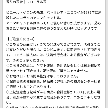
香りの系統｜フローラル系
ピエール・ゲランの孫娘、パトリシア・ニコライが1989年に創
設したニコライのアロマキャンドル。
アロマキャンドルはゆっくりと優しい香りが広がります。 落ち
着きたい時やお部屋全体の香りを変えたい時はピッタリです。
【ご注意ください】
◇こちらの商品は代引きでの発送ができかねます。代引きでご
注文いただいた場合は、コンビニ後払いに変更をさせて頂きま
す。コンビニ後払いには、決済代行会社による審査がございま
す。予めご了承ください。
◇こちらの商品は、ヤマト運輸、佐川急便もしくは日本郵便で
発送をさせて頂きます。配送便のご指定はできません。
◇お届け日・お時間帯指定は承っておりません。
◇配送伝票の依頼主名、納品書に弊社以外の物流センター社名
が記載されることがあります。
◇上記注意書き記載がある商品の合計金額が16666円以上の場
合、別途手数料が発生する場合があります。予めご了承くださ
い。
◇1件のご注文でも倉庫が異なる場合や配送用箱の関係で荷物