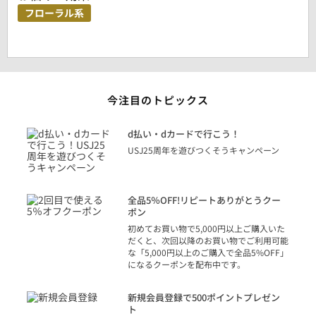
フローラル系
今注目のトピックス
に
d払い・dカードで行こう！
り
USJ25周年を遊びつくそうキャンペーン
トを
決済
話
全品5％OFF!リピートありがとうクー
での
ポン
の方
初めてお買い物で5,000円以上ご購入いた
だくと、次回以降のお買い物でご利用可能
な「5,000円以上のご購入で全品5%OFF」
になるクーポンを配布中です。
り
アカ
新規会員登録で500ポイントプレゼン
ジッ
ト