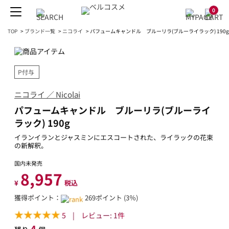
0
TOP
>
ブランド一覧
>
ニコライ
>
パフュームキャンドル ブルーリラ(ブルーライラック) 190g
P付与
ニコライ ／ Nicolai
パフュームキャンドル ブルーリラ(ブルーライ
ラック) 190g
イランイランとジャスミンにエスコートされた、ライラックの花束
の新解釈。
国内未発売
8,957
¥
税込
獲得ポイント：
269ポイント (3％)
5
|
レビュー:
1
件
4