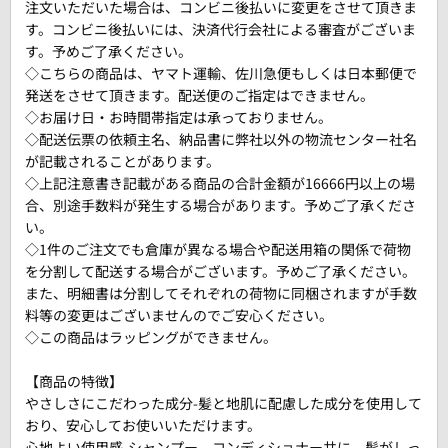
注文いただいた場合は、コンビニ後払いに変更をさせて頂きま
す。コンビニ後払いには、決済代行会社による審査がございま
す。予めご了承ください。
◇こちらの商品は、ヤマト運輸、佐川急便もしくは日本郵便で
発送をさせて頂きます。配送便のご指定はできません。
◇お届け日・お時間帯指定は承っておりません。
◇配送伝票の依頼主名、納品書に弊社以外の物流センター社名
が記載されることがあります。
◇上記注意書き記載がある商品の合計金額が16666円以上の場
合、別途手数料が発生する場合があります。予めご了承くださ
い。
◇1件のご注文でも倉庫が異なる場合や配送用箱の関係で荷物
を分割して配送する場合がございます。予めご了承ください。
また、明細書は分割してそれぞれの荷物に同梱されますが手数
料等の変更はございませんのでご安心ください。
◇この商品はラッピングができません。
【商品の特徴】
やさしさにこだわった成分-髪と地肌に配慮した成分を使用して
おり、安心してお使いいただけます。
心地よい使用感-シャンプー、コンディショナー共に、髪がしっ