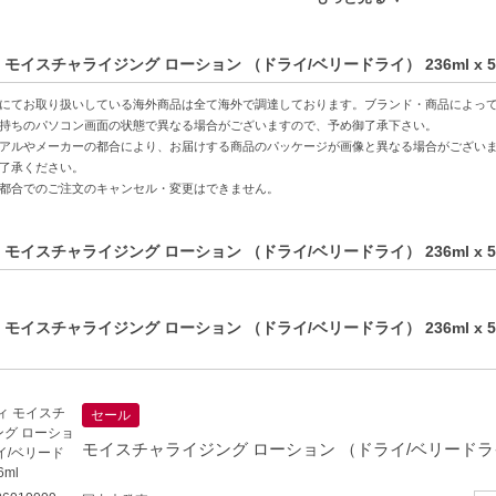
特徴】
心地-オイルフリーでべたつかず、さらっとした使用感。
 モイスチャライジング ローション （ドライ/ベリードライ） 236ml x
ン酸＋3種のセラミド配合-しっかりと潤いを与え、肌のバリア機能を整える
保湿-日常の乾燥から肌を守り、しっとり感を持続。
にてお取り扱いしている海外商品は全て海外で調達しております。ブランド・商品によっ
持ちのパソコン画面の状態で異なる場合がございますので、予め御了承下さい。
アルやメーカーの都合により、お届けする商品のパッケージが画像と異なる場合がござい
方へおすすめ】
了承ください。
ベリードライ肌に悩む方
都合でのご注文のキャンセル・変更はできません。
感の保湿剤をお求めの方
 モイスチャライジング ローション （ドライ/ベリードライ） 236ml x
 モイスチャライジング ローション （ドライ/ベリードライ） 236ml x
セール
モイスチャライジング ローション （ドライ/ベリードライ）