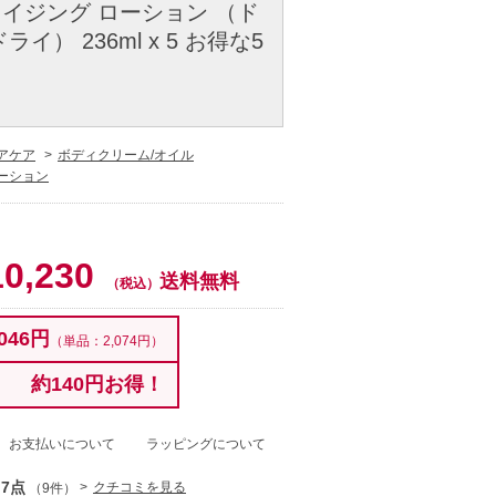
イジング ローション （ド
イ） 236ml x 5 お得な5
アケア
ボディクリーム/オイル
ーション
10,230
送料無料
（税込）
046円
（単品：2,074円）
約140円お得！
お支払いについて
ラッピングについて
.7点
クチコミを見る
（9件）