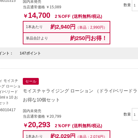
6010315
国内未発売
数量
当店通常価格 ￥15,089
14,700
￥
2％OFF
(送料無料/税込)
約2,940円
1本あたり
（単品：2,990円）
約250円お得！
単品合計より
イント：
147ポイント
セール
モイスチャライジング ローション （ドライ/ベリードライ） 2
お得な10個セット
6010417
国内未発売
数量
当店通常価格 ￥20,799
20,293
￥
2％OFF
(送料無料/税込)
約2,029円
1本あたり
（単品：2,074円）