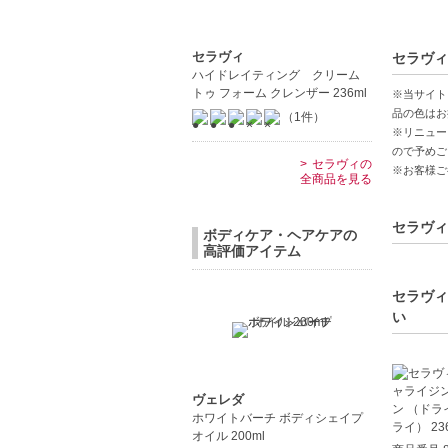
【商品の
軽いつけ
セラヴィ
セラヴィ
ヒアルロ
ハイドレイティング クリーム
24時間
トゥ フォーム クレンザー 236ml
※当サイト
品の色はお
（1件）
※リニュー
【こんな
ので予めご
乾燥肌や
セラヴィの
※お客様ご
全商品を見る
軽い使用
セラヴィ
ボディケア・ヘアケアの
高評価アイテム
セラヴィ
い
ヴェレダ
ホワイトバーチ ボディシェイプ
オイル 200ml