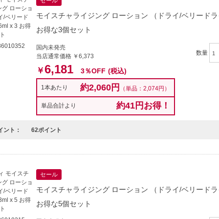
セール
モイスチャライジング ローション （ドライ/ベリードライ） 2
お得な3個セット
6010352
国内未発売
数量
当店通常価格 ￥6,373
6,181
￥
3％OFF
(税込)
約2,060円
1本あたり
（単品：2,074円）
約41円お得！
単品合計より
イント：
62ポイント
セール
モイスチャライジング ローション （ドライ/ベリードライ） 4
お得な5個セット