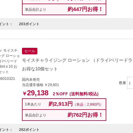
約447円お得！
単品合計より
イント：
203ポイント
セール
モイスチャライジング ローション （ドライ/ベリードライ） 4
お得な10個セット
6010321
国内未発売
数量
当店通常価格 ￥29,801
29,138
￥
2％OFF
(送料無料/税込)
約2,913円
1本あたり
（単品：2,990円）
約762円お得！
単品合計より
イント：
292ポイント