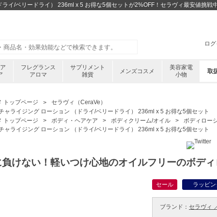
ライ/ベリードライ） 236ml x 5 お得な5個セットが2%OFF！セラヴィ最安値
ログ
ケア
フレグランス
サプリメント
美容家電
メンズコスメ
取
ア
アロマ
雑貨
小物
メ トップページ
セラヴィ（CeraVe）
チャライジング ローション （ドライ/ベリードライ） 236ml x 5 お得な5個セット
メ トップページ
ボディ・ヘアケア
ボディクリーム/オイル
ボディロー
チャライジング ローション （ドライ/ベリードライ） 236ml x 5 お得な5個セット
に負けない！軽いつけ心地のオイルフリーのボディ
セール
ラッピン
ブランド：
セラヴィ ／ 