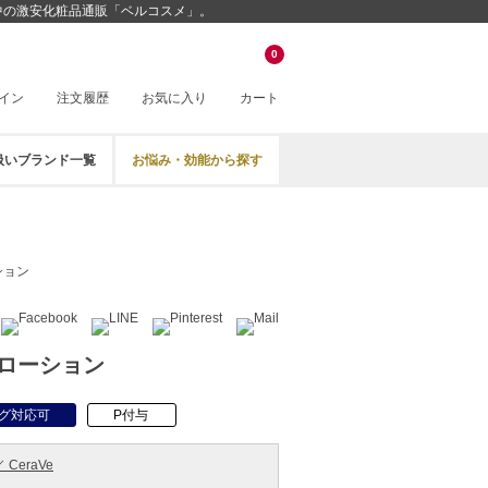
挑戦中の激安化粧品通販「ベルコスメ」。
0
イン
注文履歴
お気に入り
カート
扱いブランド一覧
お悩み・効能から探す
ション
ローション
グ対応可
P付与
CeraVe