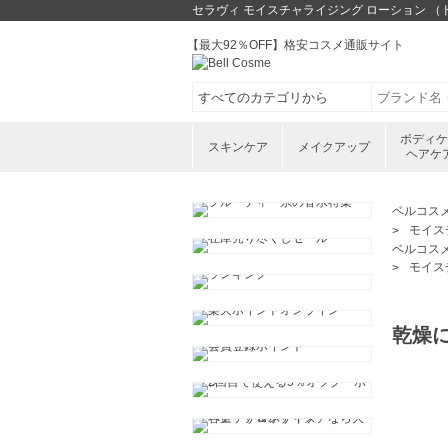
セラヴィ モイスチャライジング ローション （ド
【最大92％OFF】格安コスメ通販サイト
ボディ
スキンケア
メイクアップ
ヘアケ
ベルコス
モイス
ベルコス
モイス
乾燥