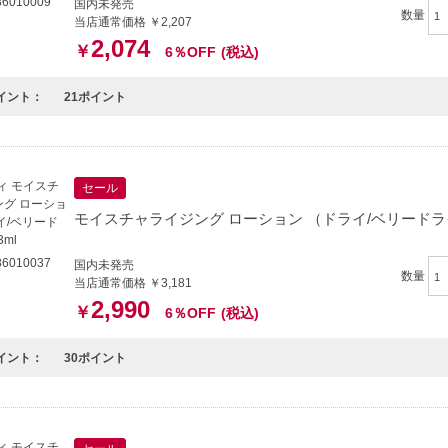
6010009
国内未発売
数量
当店通常価格 ￥2,207
2,074
￥
6％OFF
(税込)
イント：
21ポイント
セール
モイスチャライジング ローション （ドライ/ベリードライ）
6010037
国内未発売
数量
当店通常価格 ￥3,181
2,990
￥
6％OFF
(税込)
イント：
30ポイント