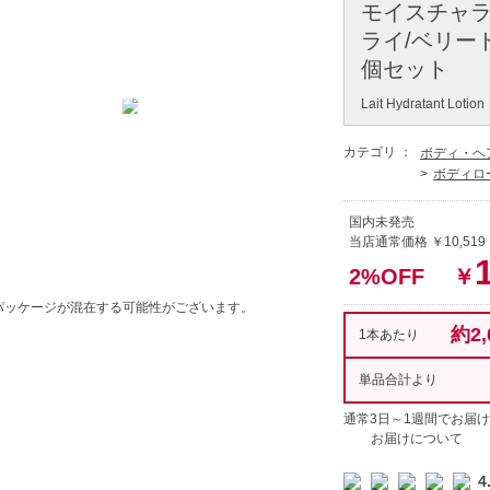
モイスチャラ
ライ/ベリードラ
個セット
Lait Hydratant Lotion
カテゴリ ：
ボディ・ヘ
ボディロ
国内未発売
当店通常価格 ￥10,519
2%OFF
￥
パッケージが混在する可能性がございます。
約2,
1本あたり
単品合計より
通常3日～1週間でお届け
お届けについて
4