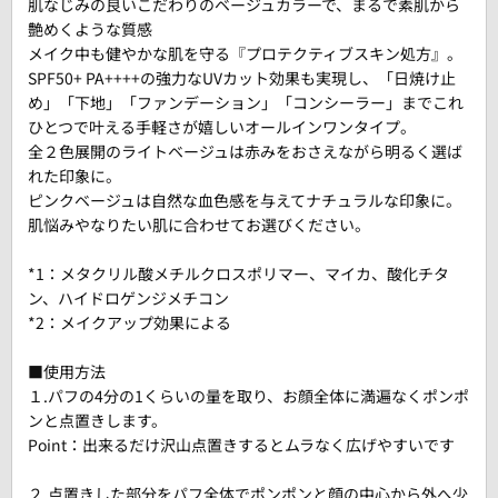
肌なじみの良いこだわりのベージュカラーで、まるで素肌から
艶めくような質感
メイク中も健やかな肌を守る『プロテクティブスキン処方』。
SPF50+ PA++++の強力なUVカット効果も実現し、「日焼け止
め」「下地」「ファンデーション」「コンシーラー」までこれ
ひとつで叶える手軽さが嬉しいオールインワンタイプ。
全２色展開のライトベージュは赤みをおさえながら明るく選ば
れた印象に。
ピンクベージュは自然な血色感を与えてナチュラルな印象に。
肌悩みやなりたい肌に合わせてお選びください。
*1：メタクリル酸メチルクロスポリマー、マイカ、酸化チタ
ン、ハイドロゲンジメチコン
*2：メイクアップ効果による
■使用方法
１.パフの4分の1くらいの量を取り、お顔全体に満遍なくポンポ
ンと点置きします。
Point：出来るだけ沢山点置きするとムラなく広げやすいです
２.点置きした部分をパフ全体でポンポンと顔の中心から外へ少