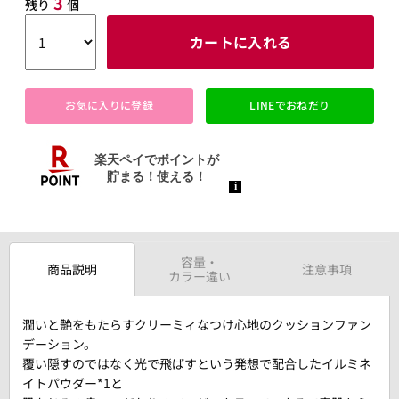
3
残り
個
カートに入れる
お気に入りに登録
LINEでおねだり
容量・
商品説明
注意事項
カラー違い
潤いと艶をもたらすクリーミィなつけ心地のクッションファン
デーション。
覆い隠すのではなく光で飛ばすという発想で配合したイルミネ
イトパウダー*1と