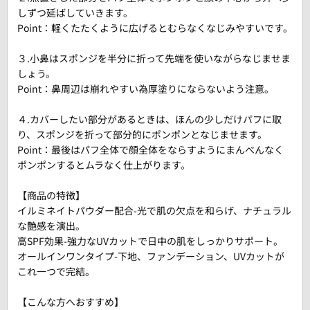
しずつ延ばしていきます。
Point：軽くたたくように広げるとむらなくなじみやすいです。
３.小鼻はスポンジを半分に折って先端を使いながらなじませま
しょう。
Point：鼻周辺は崩れやすい為厚塗りにならないよう注意。
４.カバーしたい部分があるときは、ほんの少しだけパフに取
り、スポンジを折って部分的にポンポンとなじませます。
Point：最後はパフ全体で顔全体をならすようにまんべんなく
ポンポンするとムラなく仕上がります。
【商品の特徴】
イルミネイトパウダー配合-光で肌の欠点を和らげ、ナチュラル
な艶感を演出。
高SPF効果-強力なUVカットで日中の肌をしっかりサポート。
オールインワンタイプ-下地、ファンデーション、UVカットが
これ一つで完結。
【こんな方へおすすめ】