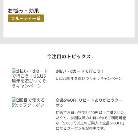
お悩み・効果
フルーティー系
今注目のトピックス
に
d払い・dカードで行こう！
り
USJ25周年を遊びつくそうキャンペーン
トを
決済
話
全品5％OFF!リピートありがとうクー
での
ポン
の方
初めてお買い物で5,000円以上ご購入いた
だくと、次回以降のお買い物でご利用可能
な「5,000円以上のご購入で全品5%OFF」
になるクーポンを配布中です。
り