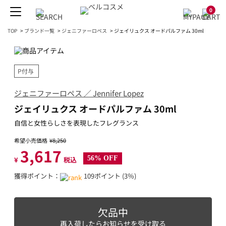
0
TOP
>
ブランド一覧
>
ジェニファーロペス
>
ジェイリュクス オードパルファム 30ml
P付与
ジェニファーロペス ／ Jennifer Lopez
ジェイリュクス オードパルファム 30ml
自信と女性らしさを表現したフレグランス
希望小売価格
¥8,250
3,617
56% OFF
¥
税込
獲得ポイント：
109ポイント (3％)
欠品中
再入荷したらお知らせを受け取る