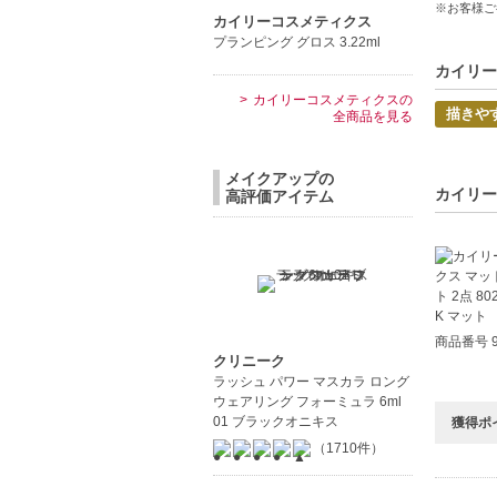
※お客様ご
明細書は
カイリーコスメティクス
プランピング グロス 3.22ml
◇この商
カイリーコ
【商品の
カイリーコスメティクスの
描きや
全商品を見る
しっかり
長時間保
使い勝手
メイクアップの
カイリーコ
高評価アイテム
【こんな
リップメ
長時間キ
【JAN/UP
商品番号 9
クリニーク
ラッシュ パワー マスカラ ロング
ウェアリング フォーミュラ 6ml
01 ブラックオニキス
獲得ポ
（1710件）