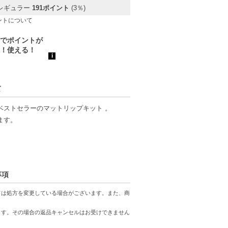
レギュラー
191ポイント
(3％)
ントについて
て
たベストセラーのマットリップキット 。
ます。
、コンビニ後払いに変更をさせて頂きます。
事項
。配送便のご指定はできません。
ては処方を変更している場合がございます。また、商
ります。
ます。その場合の返品キャンセルはお受けできません
する場合があります。予めご了承ください。
がございます。予めご了承ください。また、