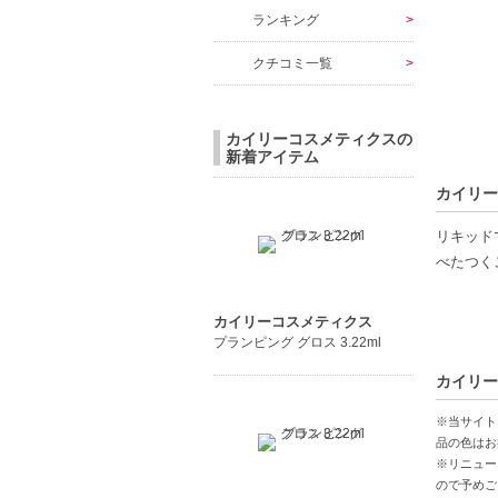
ランキング
クチコミ一覧
カイリーコスメティクスの
新着アイテム
カイリーコ
リキッド
べたつく
【ご注意
カイリーコスメティクス
◇こちら
プランピング グロス 3.22ml
コンビニ
カイリーコ
◇こちら
◇お届け
※当サイト
◇配送伝
品の色はお
※リニュー
◇上記注
ので予めご
◇1件の