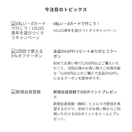
今注目のトピックス
に
d払い・dカードで行こう！
り
USJ25周年を遊びつくそうキャンペーン
トを
決済
話
全品5％OFF!リピートありがとうクー
での
ポン
の方
初めてお買い物で5,000円以上ご購入いた
だくと、次回以降のお買い物でご利用可能
な「5,000円以上のご購入で全品5%OFF」
になるクーポンを配布中です。
り
アカ
新規会員登録で500ポイントプレゼン
ジッ
ト
物で
新規会員登録（無料）とメルマガ配信を希
望するだけで、初めてのお買い物からご利
用いただける500ポイントをどーんとプレ
ゼント。