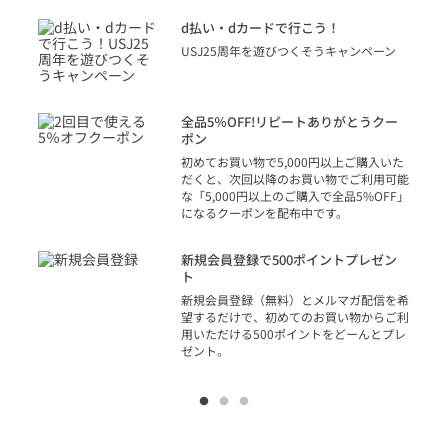
に
d払い・dカードで行こう！
り
USJ25周年を遊びつくそうキャンペーン
トを
決済
話
全品5％OFF!リピートありがとうクー
での
ポン
の方
初めてお買い物で5,000円以上ご購入いた
だくと、次回以降のお買い物でご利用可能
な「5,000円以上のご購入で全品5%OFF」
になるクーポンを配布中です。
り
アカ
新規会員登録で500ポイントプレゼン
ジッ
ト
物で
新規会員登録（無料）とメルマガ配信を希
望するだけで、初めてのお買い物からご利
用いただける500ポイントをどーんとプレ
ゼント。