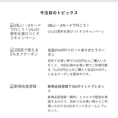
今注目のトピックス
に
d払い・dカードで行こう！
り
USJ25周年を遊びつくそうキャンペーン
トを
決済
話
全品5％OFF!リピートありがとうクー
での
ポン
の方
初めてお買い物で5,000円以上ご購入いた
だくと、次回以降のお買い物でご利用可能
な「5,000円以上のご購入で全品5%OFF」
になるクーポンを配布中です。
り
アカ
新規会員登録で500ポイントプレゼン
ジッ
ト
物で
新規会員登録（無料）とメルマガ配信を希
望するだけで、初めてのお買い物からご利
用いただける500ポイントをどーんとプレ
ゼント。