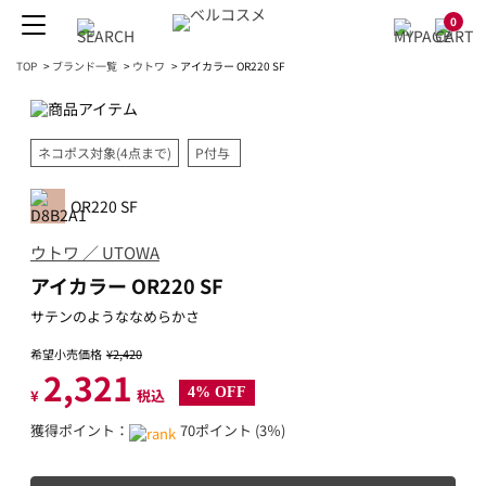
0
TOP
>
ブランド一覧
>
ウトワ
>
アイカラー OR220 SF
ネコポス対象(4点まで)
P付与
OR220 SF
ウトワ ／ UTOWA
アイカラー OR220 SF
サテンのようななめらかさ
希望小売価格
¥2,420
2,321
4% OFF
¥
税込
獲得ポイント：
70ポイント (3％)