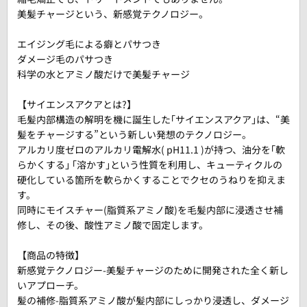
美髪チャージという、新感覚テクノロジー。
エイジング毛による癖とパサつき
ダメージ毛のパサつき
科学の水とアミノ酸だけで美髪チャージ
【サイエンスアクアとは?】
毛髪内部構造の解明を機に誕生した｢サイエンスアクア｣は、“美
髪をチャージする”という新しい発想のテクノロジー。
アルカリ度ゼロのアルカリ電解水( pH11.1 )が持つ、油分を｢軟
らかくする｣ ｢溶かす｣という性質を利用し、キューティクルの
硬化している箇所を軟らかくすることでクセのうねりを抑えま
す。
同時にモイスチャー(脂質系アミノ酸)を毛髪内部に浸透させ補
修し、その後、酸性アミノ酸で固定します。
【商品の特徴】
新感覚テクノロジー-美髪チャージのために開発された全く新し
いアプローチ。
髪の補修-脂質系アミノ酸が髪内部にしっかり浸透し、ダメージ