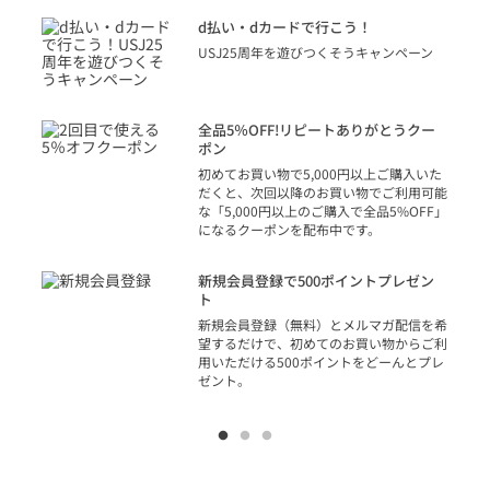
に
d払い・dカードで行こう！
り
USJ25周年を遊びつくそうキャンペーン
トを
決済
話
全品5％OFF!リピートありがとうクー
での
ポン
の方
初めてお買い物で5,000円以上ご購入いた
だくと、次回以降のお買い物でご利用可能
な「5,000円以上のご購入で全品5%OFF」
になるクーポンを配布中です。
り
アカ
新規会員登録で500ポイントプレゼン
ジッ
ト
物で
新規会員登録（無料）とメルマガ配信を希
望するだけで、初めてのお買い物からご利
用いただける500ポイントをどーんとプレ
ゼント。