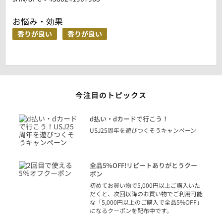
お悩み・効果
香りが良い
香りが良い
今注目のトピックス
に
d払い・dカードで行こう！
り
USJ25周年を遊びつくそうキャンペーン
トを
決済
話
全品5％OFF!リピートありがとうクー
での
ポン
の方
初めてお買い物で5,000円以上ご購入いた
だくと、次回以降のお買い物でご利用可能
な「5,000円以上のご購入で全品5%OFF」
になるクーポンを配布中です。
り