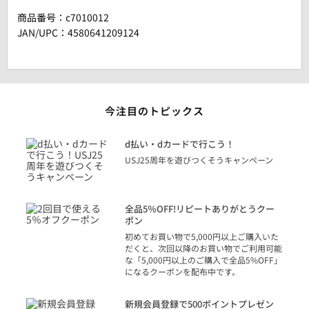
商品番号：
c7010012
JAN/UPC：4580641209124
今注目のトピックス
に
d払い・dカードで行こう！
り
USJ25周年を遊びつくそうキャンペーン
トを
決済
話
全品5％OFF!リピートありがとうクー
での
ポン
の方
初めてお買い物で5,000円以上ご購入いた
だくと、次回以降のお買い物でご利用可能
な「5,000円以上のご購入で全品5%OFF」
になるクーポンを配布中です。
り
アカ
新規会員登録で500ポイントプレゼン