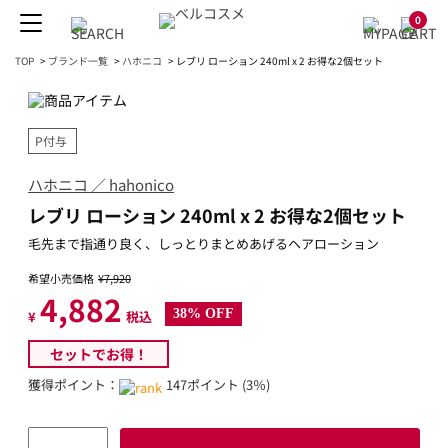
0
TOP
>
ブランド一覧
>
ハホニコ
>
レブリ ローション 240ml x 2 お得な2個セット
P付与
ハホニコ ／ hahonico
レブリ ローション 240ml x 2 お得な2個セット
毛先まで指通り良く、しっとりまとめあげるヘアローション
希望小売価格
¥7,920
4,882
38% OFF
¥
税込
セットでお得！
獲得ポイント：
147ポイント (3％)