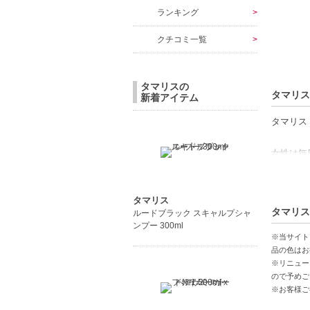
ランキング
クチコミ一覧
タマリスの
タマリス
新着アイテム
タマリス
女性は毎
化粧水の
髪にも同
タマリス
天然由来
タマリス
ルードブラック スキャルプシャ
ンプー 300ml
【商品の
※当サイト
しなやか
品の色はお
※リニュー
サラサラ
ので予めご
天然由来
※お客様ご