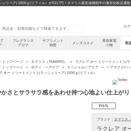
ッシュリペア) 2000ｇ(リフィル）が5317円！タマリス最安値挑戦中の激安化粧品通
ログ
ケア
フレグランス
サプリメント
美容家電
メンズコスメ
取
ア
アロマ
雑貨
小物
メ トップページ
タマリス（TAMARIS）
ラクレア オー トリートメント L(ラ
メ トップページ
ボディ・ヘアケア
スペシャルヘアケア
ヘアマスク/パ
ア オー トリートメント L(ラッシュリペア) 2000ｇ(リフィル）
やかさとサラサラ感をあわせ持つ心地よい仕上がり
P付与
ブランド：
タマリス ／
ラクレア オ