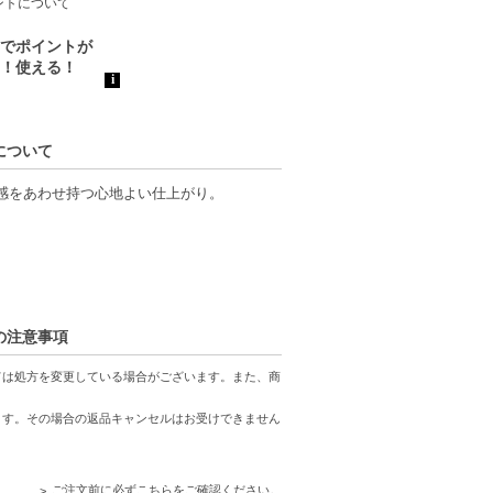
ントについて
）について
ラ感をあわせ持つ心地よい仕上がり。
）の注意事項
ては処方を変更している場合がございます。また、商
ます。その場合の返品キャンセルはお受けできません
す。
ご注文前に必ずこちらをご確認ください。