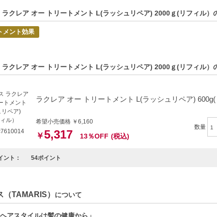
方へおすすめ】
アケアにこだわる方
 ラクレア オー トリートメント L(ラッシュリペア) 2000ｇ(リフィル
ージが気になる方
トメント効果
でサラサラな髪を目指す方
 ラクレア オー トリートメント L(ラッシュリペア) 2000ｇ(リフィ
ラクレア オー トリートメント L(ラッシュリペア) 600g
希望小売価格 ￥6,160
数量
7610014
5,317
￥
13％OFF
(税込)
イント：
54ポイント
（TAMARIS）
について
ヘアスタイルは髪の健康から」