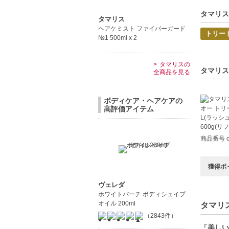
【こんな
毎日のヘ
タマリス
タマリス
髪のダメ
ヘアケミスト ファイバーガード
トリー
しなやか
№1 500ml x 2
タマリスの
タマリス
全商品を見る
ボディケア・ヘアケアの
高評価アイテム
商品番号 c
獲得ポ
ヴェレダ
ホワイトバーチ ボディシェイプ
オイル 200ml
タマリス
（2843件）
「美しい