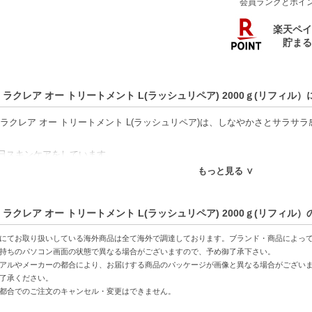
会員ランクとポイ
 ラクレア オー トリートメント L(ラッシュリペア) 2000ｇ(リフィル
 ラクレア オー トリートメント L(ラッシュリペア)は、しなやかさとサラサ
日スキンケアをしています。
あとに乳液。
もっと見る ∨
じステップを・・・と考えました。
の成分が髪内部で化粧水と乳液の役割を果たします。
 ラクレア オー トリートメント L(ラッシュリペア) 2000ｇ(リフィル
特徴】
にてお取り扱いしている海外商品は全て海外で調達しております。ブランド・商品によっ
さ-髪に潤いを与え、しなやかな印象を与えます。
持ちのパソコン画面の状態で異なる場合がございますので、予め御了承下さい。
アルやメーカーの都合により、お届けする商品のパッケージが画像と異なる場合がござい
感-軽やかでまとまりやすい髪へと仕上げることで、手触りの良さが楽しめま
了承ください。
成分-髪をいたわる成分が配合されており、優れた保湿効果を発揮します。
都合でのご注文のキャンセル・変更はできません。