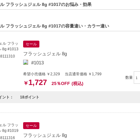
方へおすすめ】
ル フラッシュジェル 8g #1017のお悩み・効果
ネイルを求める方
愛いデザインを楽しみたい方
ル フラッシュジェル 8g #1017の容量違い・カラー違い
セール
フラッシュジェル 8g
111310
#1013
希望小売価格 ￥2,329 当店通常価格 ￥1,799
数量
1,727
￥
25％OFF
(税込)
イント：
18ポイント
セール
フラッシュジェル 8g
111316