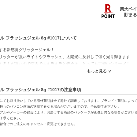
ル フラッシュジェル 8g #1017について
する新感覚グリッタージェル！
リッターが強いライトやフラッシュ、太陽光に反射して強く光り輝きます
する力が強いので室内でもキラキラと煌めき、とっても可愛いシリーズ！
もっと見る ∨
間】
ル フラッシュジェル 8g #1017の注意事項
30秒
にてお取り扱いしている海外商品は全て海外で調達しております。ブランド・商品によっ
特徴】
持ちのパソコン画面の状態で異なる場合がございますので、予め御了承下さい。
アルやメーカーの都合により、お届けする商品のパッケージが画像と異なる場合がござい
するグリッター-特殊なグリッターが光を反射し、鮮やかな輝きを放つ。
了承ください。
化-UVで1分、LEDで約30秒の硬化時間でサクッと仕上げ。
都合でのご注文のキャンセル・変更はできません。
上がり-明るいキラキラ感が楽しめ、魅力的なネイルアートに変身。