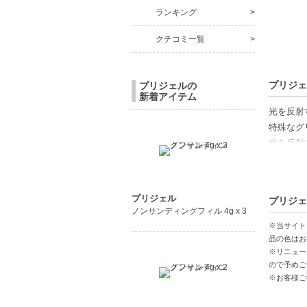
ランキング
クチコミ一覧
プリジェ
プリジェルの
新着アイテム
光を反射
特殊なグ
光を反射
【硬化時
UV：1分
プリジェル
プリジェ
LED：約
ノンサンディングフィル 4g x 3
※当サイト
【商品の
品の色はお
※リニュー
光を反射
ので予めご
短時間硬
※お客様ご
可愛い仕