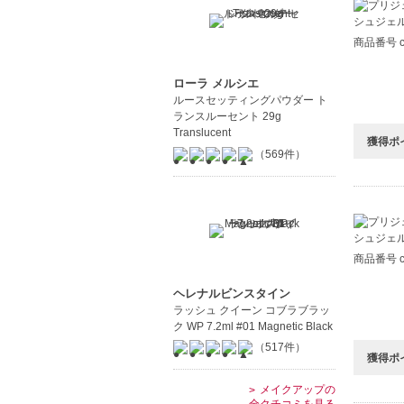
商品番号 c8
ローラ メルシエ
ルースセッティングパウダー ト
ランスルーセント 29g
Translucent
獲得ポ
（569件）
商品番号 c8
ヘレナルビンスタイン
ラッシュ クイーン コブラブラッ
ク WP 7.2ml #01 Magnetic Black
（517件）
獲得ポ
メイクアップの
全クチコミを見る