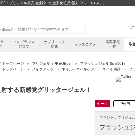
20%OFF！プリジェル最安値挑戦中の激安化粧品通販「ベルコスメ」。
ログ
ケア
フレグランス
サプリメント
美容家電
メンズコスメ
取
ア
アロマ
雑貨
小物
メ トップページ
プリジェル（PREGEL）
フラッシュジェル 8g #1017
メ トップページ
メイクアップ
ネイル・ネイルケア
ネイル用品
フラ
反射する新感覚グリッタージェル！
セール
P付与
ブランド：
プリジェル 
フラッシュジェル