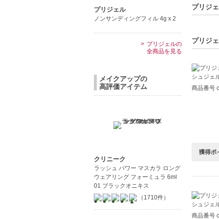
【こんな
プリジェ
プリジェル
華やかな
ノンサンディングフィル 4g x 2
手軽に可
プリジェ
プリジェルの
全商品を見る
メイクアップの
高評価アイテム
商品番号 c8
獲得ポ
クリニーク
ラッシュ パワー マスカラ ロング
ウェアリング フォーミュラ 6ml
01 ブラックオニキス
（1710件）
商品番号 c8