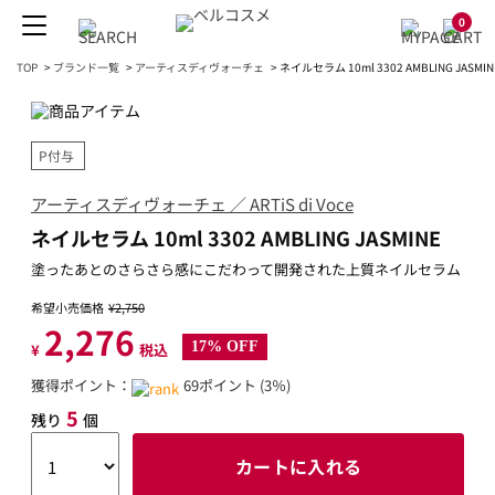
0
TOP
>
ブランド一覧
>
アーティスディヴォーチェ
>
ネイルセラム 10ml 3302 AMBLING JASMIN
P付与
アーティスディヴォーチェ ／ ARTiS di Voce
ネイルセラム 10ml 3302 AMBLING JASMINE
塗ったあとのさらさら感にこだわって開発された上質ネイルセラム
希望小売価格
¥2,750
2,276
17% OFF
¥
税込
獲得ポイント：
69ポイント (3％)
5
残り
個
カートに入れる