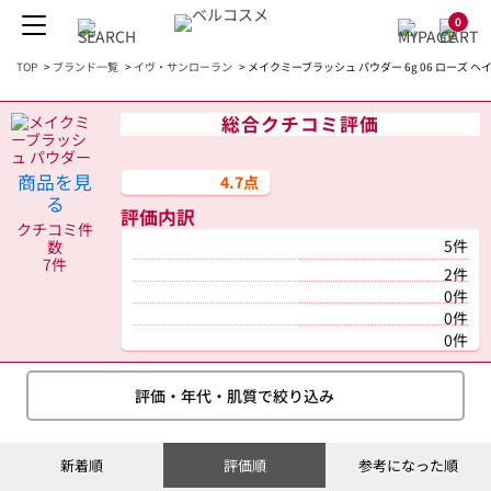
0
TOP
>
ブランド一覧
>
イヴ・サンローラン
>
メイクミーブラッシュ パウダー 6g 06 ローズ 
総合クチコミ評価
商品を見
4.7点
る
評価内訳
クチコミ件
5件
数
7件
2件
0件
0件
0件
評価・年代・肌質で絞り込み
新着順
評価順
参考になった順