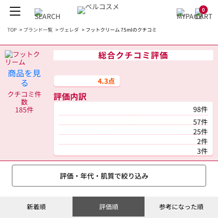
0
TOP
>
ブランド一覧
>
ヴェレダ
>
フットクリーム 75mlのクチコミ
総合クチコミ評価
商品を見
4.3点
る
クチコミ件
評価内訳
数
98件
185件
57件
25件
2件
3件
評価・年代・肌質で絞り込み
新着順
評価順
参考になった順