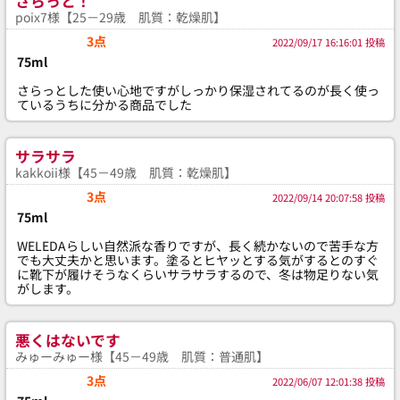
さらっと！
poix7様【25－29歳 肌質：乾燥肌】
3点
2022/09/17 16:16:01 投稿
75ml
さらっとした使い心地ですがしっかり保湿されてるのが長く使っ
ているうちに分かる商品でした
サラサラ
kakkoii様【45－49歳 肌質：乾燥肌】
3点
2022/09/14 20:07:58 投稿
75ml
WELEDAらしい自然派な香りですが、長く続かないので苦手な方
でも大丈夫かと思います。塗るとヒヤッとする気がするとのすぐ
に靴下が履けそうなくらいサラサラするので、冬は物足りない気
がします。
悪くはないです
みゅーみゅー様【45－49歳 肌質：普通肌】
3点
2022/06/07 12:01:38 投稿