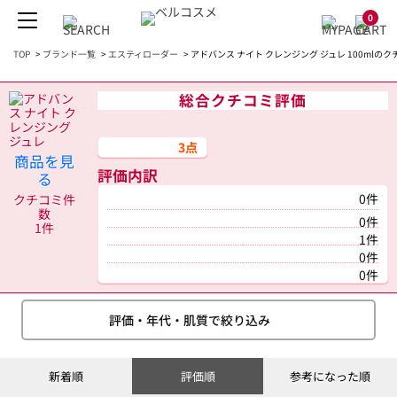
0
TOP
>
ブランド一覧
>
エスティローダー
>
アドバンス ナイト クレンジング ジュレ 100mlのク
総合クチコミ評価
3点
商品を見
評価内訳
る
0件
クチコミ件
数
0件
1件
1件
0件
0件
評価・年代・肌質で絞り込み
新着順
評価順
参考になった順