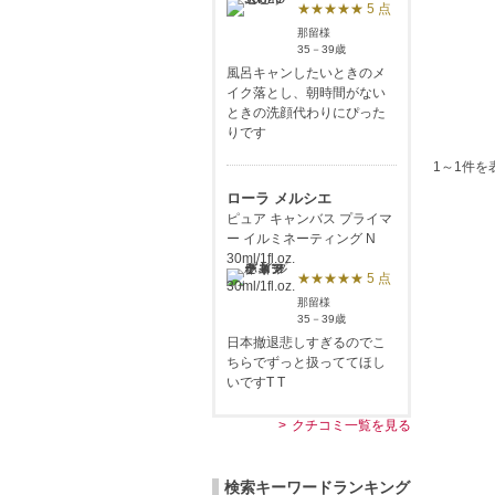
★★★★★ 5 点
那留様
35－39歳
風呂キャンしたいときのメ
イク落とし、朝時間がない
ときの洗顔代わりにぴった
りです
1～1件を
ローラ メルシエ
ピュア キャンバス プライマ
ー イルミネーティング N
30ml/1fl.oz.
★★★★★ 5 点
那留様
35－39歳
日本撤退悲しすぎるのでこ
ちらでずっと扱っててほし
いですT T
クチコミ一覧を見る
検索キーワードランキング