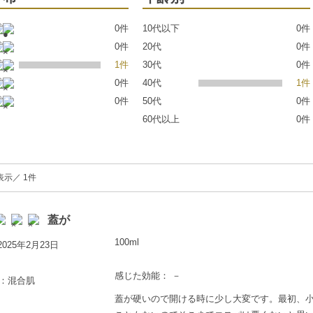
0件
10代以下
0件
0件
20代
0件
1件
30代
0件
0件
40代
1件
0件
50代
0件
60代以上
0件
表示／ 1件
蓋が
100ml
025年2月23日
感じた効能： －
歳：混合肌
蓋が硬いので開ける時に少し大変です。最初、