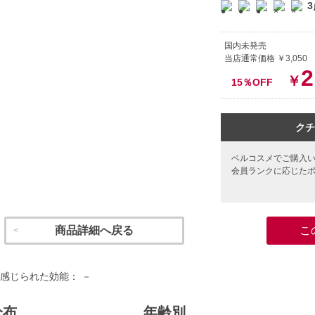
3
国内未発売
当店通常価格 ￥3,050
2
￥
15％OFF
クチ
ベルコスメでご購入
会員ランクに応じた
商品詳細へ戻る
こ
感じられた効能： －
分布
年齢別