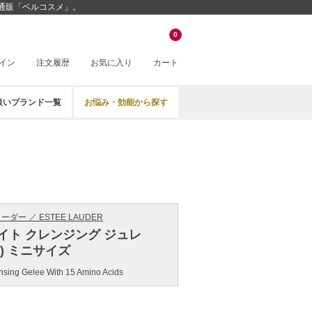
粧品通販「ベルコスメ」。
0
イン
注文履歴
お気に入り
カート
扱いブランド一覧
お悩み・効能から探す
ダー ／ ESTEE LAUDER
イト クレンジング ジュレ
ml) ミニサイズ
sing Gelee With 15 Amino Acids