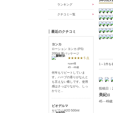
ランキング
クチコミ一覧
最近のクチコミ
ヨンカ
ローション ヨンカ (PS)
200ml 新パッケージ
★★★★★ 5 点
nyan様
1～1件を
45－49歳
何年もリピートしていま
す。ハーブの香りがなんと
も言えない癒しです。使用
感はさっぱりながら、しっ
投稿日：2
かりと...
美紀
様
45－49
ビオデルマ
セビウムH2O 500ml