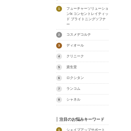
フューチャーソリューショ
1
ンlx コンセントレイティッ
ド ブライトニングソフナ
ー
コスメデコルテ
2
ディオール
3
クリニーク
4
資生堂
5
ロクシタン
6
ランコム
7
シャネル
8
注目のお悩みキーワード
シェイプアップサポート
1