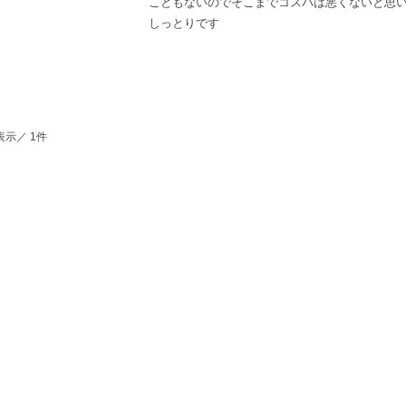
こともないのでそこまでコスパは悪くないと思
しっとりです
表示／ 1件