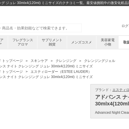
グ ジュレ 30mlx4(120ml) ミニサイズのクチコミ一覧。最安値挑戦中の激安化
ログ
ケア
フレグランス
サプリメント
美容家電
メンズコスメ
取
ア
アロマ
雑貨
小物
メ トップページ
スキンケア
クレンジング
クレンジングジェル
ス ナイト クレンジング ジュレ 30mlx4(120ml) ミニサイズ
メ トップページ
エスティローダー（ESTEE LAUDER）
ス ナイト クレンジング ジュレ 30mlx4(120ml) ミニサイズ
ブランド：
エスティロー
アドバンス ナ
30mlx4(120
Advanced Night Clean