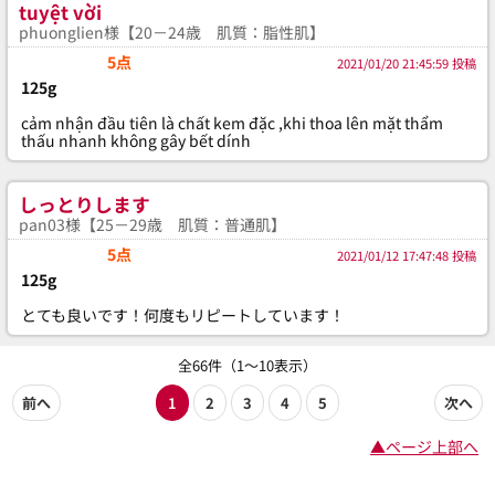
tuyệt vời
phuonglien様【20－24歳 肌質：脂性肌】
5点
2021/01/20 21:45:59 投稿
125g
cảm nhận đầu tiên là chất kem đặc ,khi thoa lên mặt thẩm
thấu nhanh không gây bết dính
しっとりします
pan03様【25－29歳 肌質：普通肌】
5点
2021/01/12 17:47:48 投稿
125g
とても良いです！何度もリピートしています！
全66件（1～10表示）
前へ
1
2
3
4
5
次へ
▲ページ上部へ