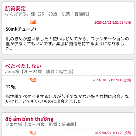
肌質安定
ぱんだまる。様【25－29歳 肌質：普通肌】
5点
2025/11/21 9:51:09 投稿
50ml(チューブ）
肌のきめが整いました！使いはじめてから、ファンデーションの
量が少なくてもいいです。素肌に自信を持てるようになりまし
た。
べたべたしない
aimo様【20－24歳 肌質：脂性肌】
5点
2023/10/16 19:29:49 投稿
125g
脂性肌でベタベタする乳液が苦手でなかなか好きな物に出会えな
いけど、とてもいいものに出会えました。
độ ẩm bình thường
リエウ様【20－24歳 肌質：普通肌】
5点
2022/04/27 1:33:26 投稿