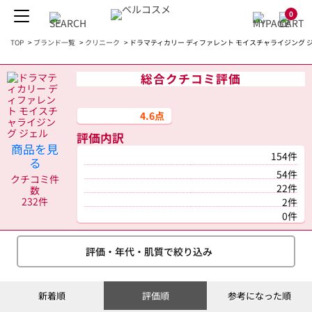
0
TOP
>
ブランド一覧
>
クリニーク
>
ドラマティカリー ディファレント モイスチャライジング ジ
総合クチコミ評価
4.6点
評価内訳
商品を見
154件
る
54件
クチコミ件
22件
数
232件
2件
0件
評価・年代・肌質で絞り込み
新着順
評価順
参考になった順