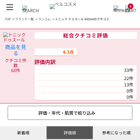
0
TOP
>
ブランド一覧
>
ランコム
>
トニック ドゥスール 400mlのクチコミ
総合クチコミ評価
商品を見
4.3点
る
クチコミ件
評価内訳
数
33件
68件
22件
13件
0件
0件
評価・年代・肌質で絞り込み
新着順
評価順
参考になった順