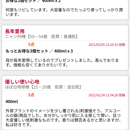
お得な2個セット ／ 400ml x 2
何度もリピしています。大容量なのでたっぷり使ってしっかり潤
います。
長年愛用
ニャン99様【50－54歳 肌質：普通肌】
5点
2021/02/05 12:10:33 投稿
もっとお得な3個セット ／ 400ml x 3
母が長年愛用しているのでプレゼントしました。喜んでおりま
す。価格も安くてありがたいです。
優しい使い心地
ほぼ日地球様【25－29歳 肌質：混合肌】
5点
2021/01/24 11:54:28 投稿
400ml
外資ブランドのイメージを少し覆される(刺激強そう、アルコー
ルの癖)商品でした。水分がしっかり肌に入る感じで潤い、且つ
大変優しい低刺激なものです。香りは賛否あるかと思いますが、
私は好きです。