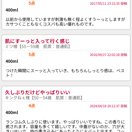
5点
2017/05/11 23:15:35 投稿
400ml
以前から使用していますが刺激も無く程よくすうーっとしますが
カサつくこともなくコスパも高い優れものです。
肌にすーっと入って行く感じ
ミツ様【55－59歳 肌質：普通肌】
5点
2016/09/27 22:02:28 投稿
400ml
つけた瞬間にスーッと入っていき、もちろんしっとり感は、ベス
ト！
久しぶりだけどやっぱりいい
キングねぇ様【50－54歳 肌質：普通肌】
4点
2024/04/18 20:12:37 投稿
400ml
ランコム久しぶりに使います。やっぱりいいですね。この香りに
癒されます。容量も多くて嬉しいです。中蓋がないのか、穴が大
きいせいで、他の書き込みにあったようにドバッと出ます。コッ