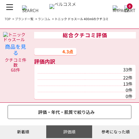
0
TOP
>
ブランド一覧
>
ランコム
>
トニック ドゥスール 400mlのクチコミ
総合クチコミ評価
商品を見
4.3点
る
クチコミ件
評価内訳
数
33件
68件
22件
13件
0件
0件
評価・年代・肌質で絞り込み
新着順
評価順
参考になった順