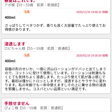
春夏はこれです。
アボ様【55－59歳 肌質：乾燥肌】
5点
2020/12/10 14:46:22 投稿
400ml
さっぱりしてベタつかず、香りも良く大容量でたっぷり使えてお
得感があります。
浸透します
ロビちゃん様【55－59歳 肌質：普通肌】
5点
2020/02/10 19:30:59 投稿
400ml
容器の形のせいか、一度に沢山ローションがドバッと出てしまう
ので、コットンに受けて使用しています。ローションは刺激もな
くとても気持ちよく浸透します。たっぷり使えて肌が喜ぶ感じで
す。最初は僅かにトロッとしますが、浸透するとサラサラに変わ
ります。私の年齢でも一年中使えますしその上に乗せる物の浸透
を邪魔しません。コスパといい品質といい満足です。
手放せません
ぴょこ様【55－59歳 肌質：普通肌】