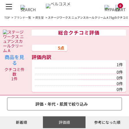
0
TOP
>
ブランド一覧
>
資生堂
>
ステージワークス ニュアンスカールクリーム A 75gのクチコミ
総合クチコミ評価
5点
商品を見
評価内訳
る
1件
クチコミ件
0件
数
0件
1件
0件
0件
評価・年代・肌質で絞り込み
新着順
評価順
参考になった順