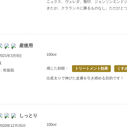
ニュクス、ヴェレダ、無印、ジョンソンエンド
きたが、クラランスに勝るものなし。ただひと
産後用
100ml
021年3月9日
様
感じた効能：
トリートメント効果
くす
歳：乾燥肌
出産太りで伸びた皮膚を引き締める目的です！
しっとり
100ml
020年12月25日