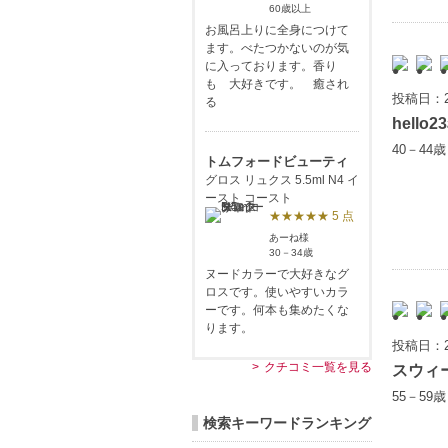
60歳以上
お風呂上りに全身につけて
ます。べたつかないのが気
に入っております。香り
も 大好きです。 癒され
投稿日：2
る
hello23
40－44
トムフォードビューティ
グロス リュクス 5.5ml N4 イ
ースト コースト
★★★★★ 5 点
あーね様
30－34歳
ヌードカラーで大好きなグ
ロスです。使いやすいカラ
ーです。何本も集めたくな
ります。
投稿日：2
クチコミ一覧を見る
スウィ
55－59
検索キーワードランキング