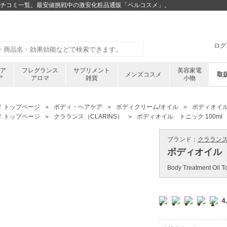
lのクチコミ一覧。最安値挑戦中の激安化粧品通販「ベルコスメ」。
ログ
ケア
フレグランス
サプリメント
美容家電
メンズコスメ
取
ア
アロマ
雑貨
小物
メ トップページ
ボディ・ヘアケア
ボディクリーム/オイル
ボディオイ
メ トップページ
クラランス（CLARINS）
ボディオイル トニック 100ml
ブランド：
クラランス 
ボディオイル 
Body Treatment Oil T
4