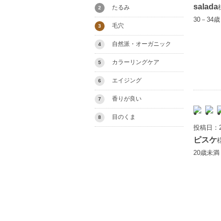
salada
たるみ
2
30－34
毛穴
3
自然派・オーガニック
4
カラーリングケア
5
エイジング
6
香りが良い
7
目のくま
8
投稿日：2
ピスケ
20歳未