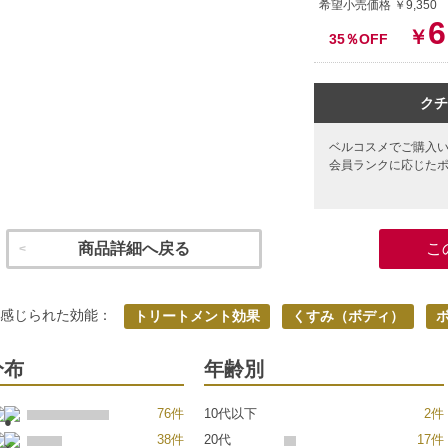
希望小売価格 ￥9,35
6
￥
35％OFF
クチ
ベルコスメでご購入
会員ランクに応じた
商品詳細へ戻る
こ
く感じられた効能：
トリートメント効果
くすみ（ボディ）
分布
年齢別
76件
10代以下
2件
38件
20代
17件