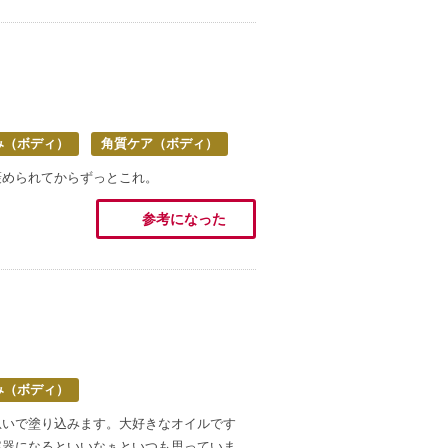
み（ボディ）
角質ケア（ボディ）
褒められてからずっとこれ。
参考になった
み（ボディ）
急いで塗り込みます。大好きなオイルです
容器になるといいなぁといつも思っていま