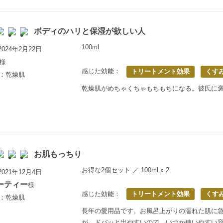
ボディのハリと保湿が欲しい人
100ml
024年2月22日
様
感じた効能：
トリートメント効果
くす
歳：乾燥肌
乾燥肌がめちゃくちゃもちもちになる。彼氏に
お肌もっちり
お得な2個セット ／ 100ml x 2
021年12月4日
ーティー
様
感じた効能：
トリートメント効果
くす
歳：乾燥肌
長年の愛用品です。お風呂上がりの濡れた肌に
が、ドバッと出やすいので、いつか使いやすい