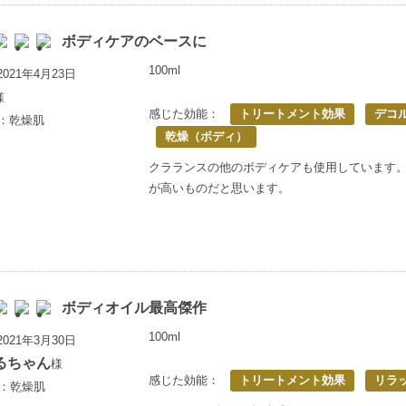
ボディケアのベースに
100ml
021年4月23日
様
感じた効能：
トリートメント効果
デコ
満：乾燥肌
乾燥（ボディ）
クラランスの他のボディケアも使用しています
が高いものだと思います。
ボディオイル最高傑作
100ml
021年3月30日
るちゃん
様
感じた効能：
トリートメント効果
リラ
歳：乾燥肌