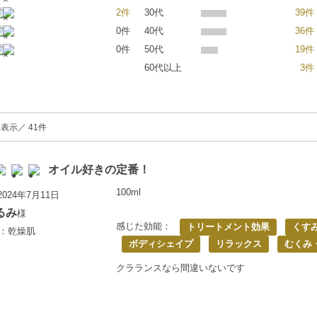
2件
30代
39件
0件
40代
36件
0件
50代
19件
60代以上
3件
を表示／ 41件
オイル好きの定番！
100ml
024年7月11日
るみ
様
感じた効能：
トリートメント効果
くす
歳：乾燥肌
ボディシェイプ
リラックス
むくみ
クラランスなら間違いないです