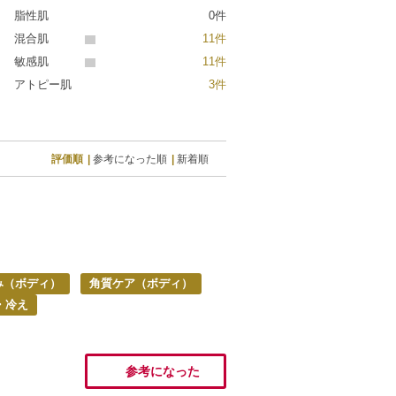
脂性肌
0件
混合肌
11件
敏感肌
11件
アトピー肌
3件
評価順
参考になった順
新着順
み（ボディ）
角質ケア（ボディ）
・冷え
参考になった