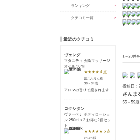
ランキング
クチコミ一覧
最近のクチコミ
ヴェレダ
1～20件
マタニティ 会陰マッサージ
オイル 50ml
★★★★ 4 点
ぼこぶりん様
30－34歳
投稿日：2
アロマの香りで癒されます
さんま
55－59
ロクシタン
ヴァーベナ ボディローショ
ン 250ml x 2 お得な2個セッ
ト
★★★★★ 5 点
chi-chi様