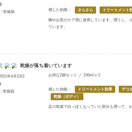
様
感じた効能：
さらさら
トリートメント
歳：乾燥肌
胸やお尻のケア用に使用しています。潤うし、
ています。
乾燥が落ち着いています
お得な2個セット ／ 100ml x 2
021年4月23日
様
感じた効能：
トリートメント効果
デコ
満：乾燥肌
乾燥（ボディ）
足の乾燥で白っぽくなっていた部分も潤って、