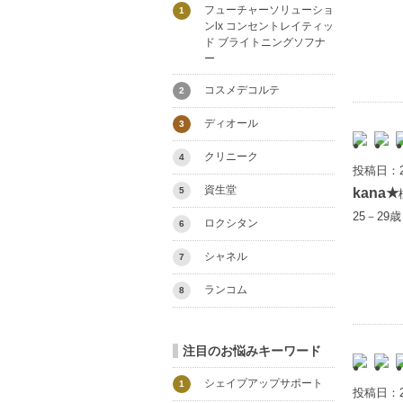
フューチャーソリューショ
1
ンlx コンセントレイティッ
ド ブライトニングソフナ
ー
コスメデコルテ
2
ディオール
3
クリニーク
4
投稿日：2
資生堂
5
kana★
25－29
ロクシタン
6
シャネル
7
ランコム
8
注目のお悩みキーワード
シェイプアップサポート
1
投稿日：2