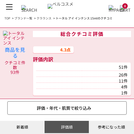
0
TOP
>
ブランド一覧
>
クラランス
>
トータル アイ インテンス 15mlのクチコミ
総合クチコミ評価
商品を見
4.3点
る
評価内訳
クチコミ件
51件
数
93件
26件
11件
4件
1件
評価・年代・肌質で絞り込み
新着順
評価順
参考になった順