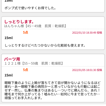
15ml
ポンプ式で使いやすくお得でした。
しっとりします。
はんちゃん様【45－49歳 肌質：乾燥肌】
5点
2022/01/10 18:30:49 投稿
15ml
しっとりするけどべたつかないから化粧前も使えます。
パーツ用
１２２１様【55－59歳 肌質：乾燥肌】
5点
2022/01/05 18:01:30 投稿
15ml
眼瞼下垂のように上瞼が落ちてきて目が開かないようになるほど
疲れ…あー眼瞼下垂の病院かーと思っていながらも行動には起こ
せず…然し、仏事の集まりはあるし…ついでに頼んだら、あれ！
睫毛まで何か上がってる！嘘みたい…如何に今まで怠ってたか…
頑張ってお手入れします。