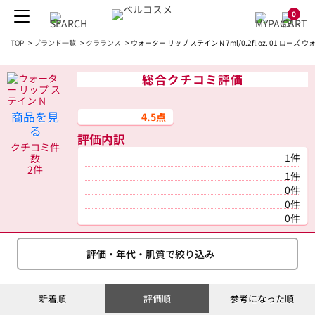
0
TOP
>
ブランド一覧
>
クラランス
>
ウォーター リップ ステイン N 7ml/0.2fl.oz. 01 ロー
総合クチコミ評価
商品を見
4.5点
る
評価内訳
クチコミ件
1件
数
2件
1件
0件
0件
0件
評価・年代・肌質で絞り込み
新着順
評価順
参考になった順