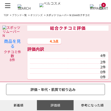
0
TOP
>
ブランド一覧
>
オリジンズ
>
スポッツ リムーバー N 10mlのクチコミ
総合クチコミ評価
商品を見
4.3点
る
評価内訳
クチコミ件
4件
数
8件
2件
2件
0件
0件
評価・年代・肌質で絞り込み
新着順
評価順
参考になった順