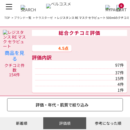
0
TOP
>
ブランド一覧
>
ケラスターゼ
>
レジスタンス RE マスク セラピュート 500mlのクチコミ
総合クチコミ評価
4.5点
商品を見
評価内訳
る
97件
クチコミ件
数
37件
154件
15件
4件
1件
評価・年代・肌質で絞り込み
新着順
評価順
参考になった順