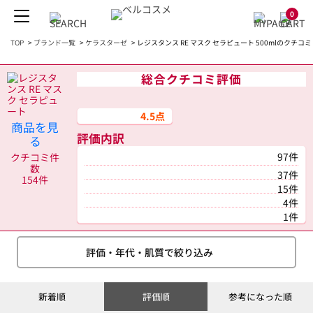
0
TOP
>
ブランド一覧
>
ケラスターゼ
>
レジスタンス RE マスク セラピュート 500mlのクチコミ
総合クチコミ評価
4.5点
商品を見
評価内訳
る
97件
クチコミ件
数
37件
154件
15件
4件
1件
評価・年代・肌質で絞り込み
新着順
評価順
参考になった順