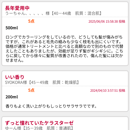
長年愛用中
うーちゃん、、、、、様【40－44歳 肌質：混合肌】
5点
2025/06/06 15:58:38 投稿
500ml
ロングでカラーリングをしているので、どうしても髪が傷みがち
ですが、これがあると毛先の絡みも少なく枝毛も出にくいです。
価格が通常トリートメントと比べると高額なので別のもので代替
えしたこともありましたが、効能が足りず髪がギシギシに。こち
らに戻してから徐々に髪質が改善されたので、傷んだ髪には欠か
せません。
いい香り
SYOKORA様【45－49歳 肌質：乾燥肌】
5点
2024/04/10 3:57:51 投稿
200ml
香りもよく洗い上がりもしっとりサラサラでです。
ずっと憧れていたケラスターゼ
ゆーん様【35－39歳 肌質：普通肌】