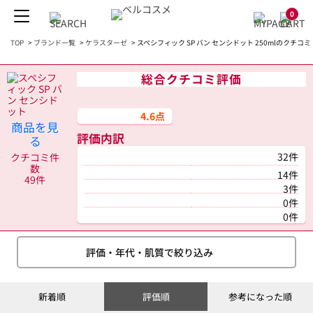
0
TOP
>
ブランド一覧
>
ケラスターゼ
>
スペシフィック SP バン センシドット 250mlのクチコミ
総合クチコミ評価
4.6点
商品を見
評価内訳
る
32件
クチコミ件
数
14件
49件
3件
0件
0件
評価・年代・肌質で絞り込み
新着順
評価順
参考になった順