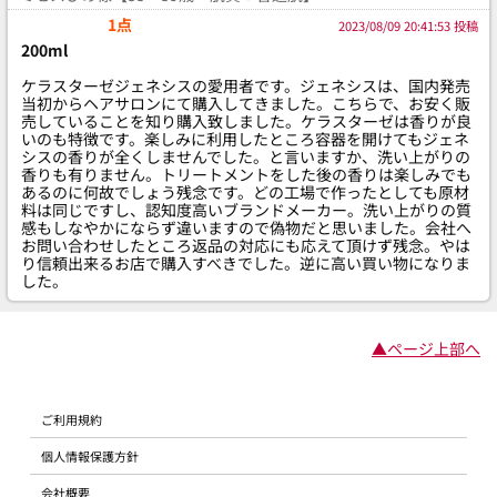
1点
2023/08/09 20:41:53 投稿
200ml
ケラスターゼジェネシスの愛用者です。ジェネシスは、国内発売
当初からヘアサロンにて購入してきました。こちらで、お安く販
売していることを知り購入致しました。ケラスターゼは香りが良
いのも特徴です。楽しみに利用したところ容器を開けてもジェネ
シスの香りが全くしませんでした。と言いますか、洗い上がりの
香りも有りません。トリートメントをした後の香りは楽しみでも
あるのに何故でしょう残念です。どの工場で作ったとしても原材
料は同じですし、認知度高いブランドメーカー。洗い上がりの質
感もしなやかにならず違いますので偽物だと思いました。会社へ
お問い合わせしたところ返品の対応にも応えて頂けず残念。やは
り信頼出来るお店で購入すべきでした。逆に高い買い物になりま
した。
▲ページ上部へ
ご利用規約
個人情報保護方針
会社概要