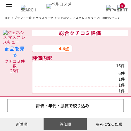
0
TOP
>
ブランド一覧
>
ケラスターゼ
>
ジェネシス マスク レスキュー 200mlのクチコミ
総合クチコミ評価
商品を見
4.4点
る
評価内訳
クチコミ件
16件
数
25件
6件
1件
1件
1件
評価・年代・肌質で絞り込み
新着順
評価順
参考になった順