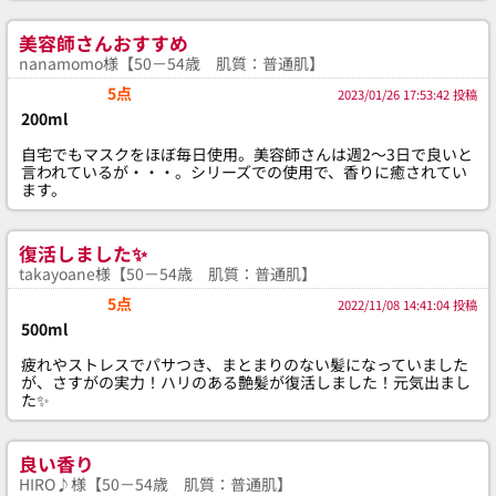
美容師さんおすすめ
nanamomo様【50－54歳 肌質：普通肌】
5点
2023/01/26 17:53:42 投稿
200ml
自宅でもマスクをほぼ毎日使用。美容師さんは週2～3日で良いと
言われているが・・・。シリーズでの使用で、香りに癒されてい
ます。
復活しました✨
takayoane様【50－54歳 肌質：普通肌】
5点
2022/11/08 14:41:04 投稿
500ml
疲れやストレスでパサつき、まとまりのない髪になっていました
が、さすがの実力！ハリのある艶髪が復活しました！元気出まし
た✨
良い香り
HIRO♪様【50－54歳 肌質：普通肌】