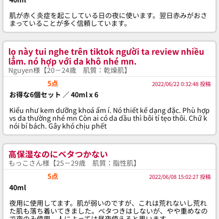
肌が赤く炎症を起こしている日の夜に使います。翌日赤みがおさ
まっていることが多く信頼しています。
lọ này tui nghe trên tiktok người ta review nhiều
lắm. nó hợp với da khô nhé mn.
Nguyen様【20－24歳 肌質：乾燥肌】
5点
2022/06/22 0:32:48 投稿
お得な6個セット ／ 40ml x 6
Kiểu như kem dưỡng khoá ẩm í. Nó thiết kế dạng đặc. Phù hợp
vs da thường nhé mn Còn ai có da dầu thì bôi tí tẹo thôi. Chứ k
nói bí bách. Gây khó chịu phết
高保湿なのにベタつかない
もっこさん様【25－29歳 肌質：脂性肌】
5点
2022/06/08 15:02:27 投稿
40ml
夜用に使用してます。肌が弱いのですが、これは荒れないし荒れ
た肌も落ち着いてきました。ベタつきはしないが、やや重めなの
で夜のみ使用。人によっては昼夜使えると思います。