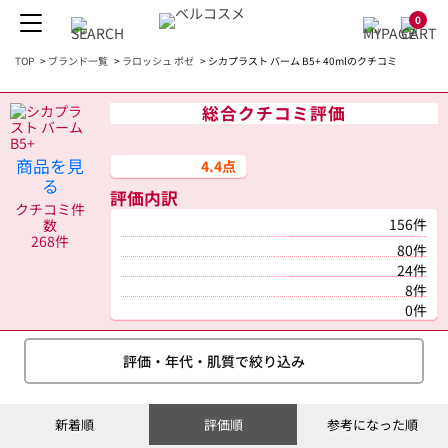
0
TOP
>
ブランド一覧
>
ラロッシュ ポゼ
>
シカプラスト バーム B5+ 40mlのクチコミ
総合クチコミ評価
商品を見
4.4点
る
評価内訳
クチコミ件
156件
数
268件
80件
24件
8件
0件
評価・年代・肌質で絞り込み
新着順
評価順
参考になった順