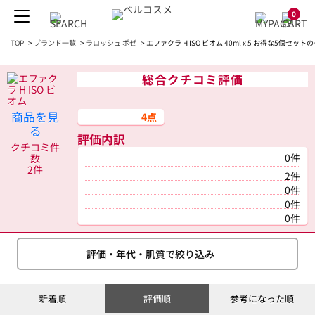
0
TOP
>
ブランド一覧
>
ラロッシュ ポゼ
>
エファクラ H ISO ビオム 40ml x 5 お得な5個セッ
総合クチコミ評価
商品を見
4点
る
評価内訳
クチコミ件
0件
数
2件
2件
0件
0件
0件
評価・年代・肌質で絞り込み
新着順
評価順
参考になった順