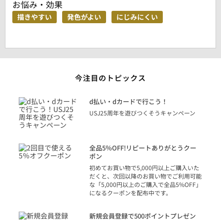
お悩み・効果
描きやすい
発色がよい
にじみにくい
今注目のトピックス
に
d払い・dカードで行こう！
り
USJ25周年を遊びつくそうキャンペーン
トを
決済
話
全品5％OFF!リピートありがとうクー
での
ポン
の方
初めてお買い物で5,000円以上ご購入いた
だくと、次回以降のお買い物でご利用可能
な「5,000円以上のご購入で全品5%OFF」
になるクーポンを配布中です。
り
アカ
新規会員登録で500ポイントプレゼン