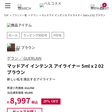
0
TOP
>
ブランド一覧
>
ゲラン
>
マッドアイ インテンス アイライナー 5ml x 2 02 ブラウン
セール
ラッピング対応可
P付与
02 ブラウン
ゲラン ／ GUERLAIN
マッドアイ インテンス アイライナー 5ml x 2 02
ブラウン
新しい私を演出するアイライナー
希望小売価格
¥12,760
当店通常価格
¥9,295
8,997
29% OFF
¥
税込
セットでお得！