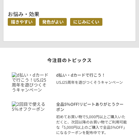
お悩み・効果
描きやすい
発色がよい
にじみにくい
今注目のトピックス
に
d払い・dカードで行こう！
り
USJ25周年を遊びつくそうキャンペーン
トを
決済
話
全品5％OFF!リピートありがとうクー
での
ポン
の方
初めてお買い物で5,000円以上ご購入いた
だくと、次回以降のお買い物でご利用可能
な「5,000円以上のご購入で全品5%OFF」
になるクーポンを配布中です。
り