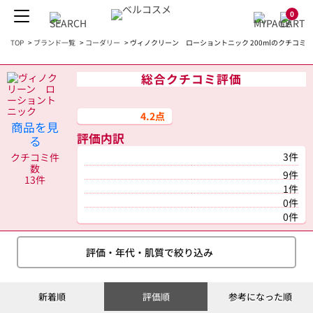
0
TOP
>
ブランド一覧
>
コーダリー
>
ヴィノクリーン ローショントニック 200mlのクチコミ
総合クチコミ評価
4.2点
商品を見
評価内訳
る
3件
クチコミ件
数
9件
13件
1件
0件
0件
評価・年代・肌質で絞り込み
新着順
評価順
参考になった順