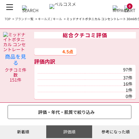
0
TOP
>
ブランド一覧
>
キールズ / キール
>
ミッドナイトボタニカル コンセントレート 30mlの
総合クチコミ評価
4.5点
商品を見
評価内訳
る
97件
クチコミ件
数
37件
151件
16件
1件
0件
評価・年代・肌質で絞り込み
新着順
評価順
参考になった順