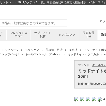
コンセントレート 30mlのクチコミ一覧。最安値挑戦中の激安化粧品通販「ベルコスメ
ログ
ケア
フレグランス
サプリメント
美容家電
メンズコスメ
取
ア
アロマ
雑貨
小物
メ トップページ
スキンケア
美容液・乳液
美容液
ミッドナイトボタ
メ トップページ
キールズ / キール（Kiehl's）
ミッドナイトボタニカル コンセ
ブランド：
キールズ / 
ミッドナイト
30ml
Midnight Recovery C
4