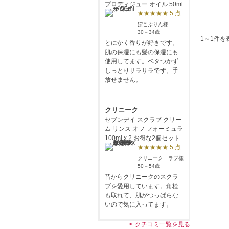
プロディジュー オイル 50ml
★★★★★ 5 点
ぼこぶりん様
30－34歳
1～1件を
とにかく香りが好きです。
肌の保湿にも髪の保湿にも
使用してます。ベタつかず
しっとりサラサラです。手
放せません。
クリニーク
セブンデイ スクラブ クリー
ム リンス オフ フォーミュラ
100ml x 2 お得な2個セット
★★★★★ 5 点
クリニーク ラブ様
50－54歳
昔からクリニークのスクラ
ブを愛用しています。角栓
も取れて、肌がつっぱらな
いので気に入ってます。
クチコミ一覧を見る