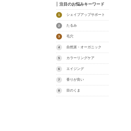
注目のお悩みキーワード
シェイプアップサポート
1
たるみ
2
毛穴
3
自然派・オーガニック
4
カラーリングケア
5
エイジング
6
香りが良い
7
目のくま
8