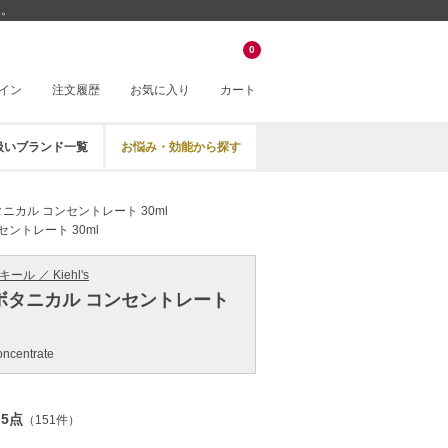
」。
0
イン
注文履歴
お気に入り
カート
扱いブランド一覧
お悩み・効能から探す
ニカル コンセントレート 30ml
ントレート 30ml
キール ／ Kiehl's
ボタニカル コンセントレート
oncentrate
.5点
（151件）