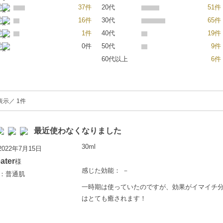
37件
20代
51件
16件
30代
65件
1件
40代
19件
0件
50代
9件
60代以上
6件
表示／ 1件
最近使わなくなりました
30ml
022年7月15日
ater
様
感じた効能： －
歳：普通肌
一時期は使っていたのですが、効果がイマイチ
はとても癒されます！