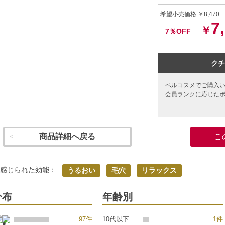
希望小売価格 ￥8,47
7
￥
7％OFF
クチ
ベルコスメでご購入
会員ランクに応じた
商品詳細へ戻る
こ
く感じられた効能：
うるおい
毛穴
リラックス
分布
年齢別
97件
10代以下
1件