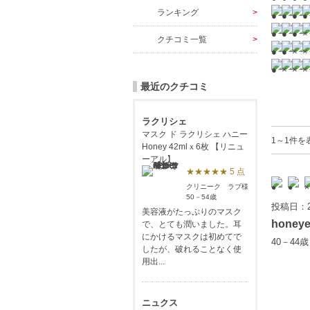
ランキング
クチコミ一覧
最近のクチコミ
ラクリシェ
マスク ド ラクリシェ ハニー
1～1件を
Honey 42mlｘ6枚 【リニュ
ーアル】
★★★★★ 5 点
クリニーク ラブ様
50－54歳
投稿日：2
美容液がたっぷりのマスク
honeye
で、とても潤いました。耳
にかけるマスクは初めてで
40－44
したが、破れることなく使
用出...
ニュクス