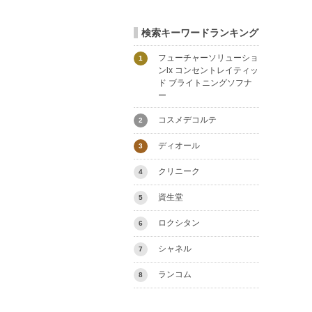
検索キーワードランキング
フューチャーソリューショ
1
ンlx コンセントレイティッ
ド ブライトニングソフナ
ー
コスメデコルテ
2
ディオール
3
クリニーク
4
資生堂
5
ロクシタン
6
シャネル
7
ランコム
8