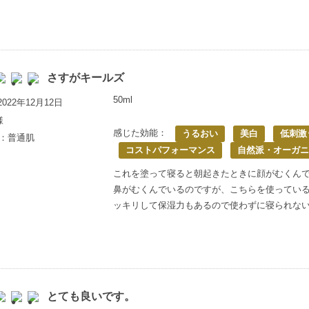
さすがキールズ
50ml
022年12月12日
様
感じた効能：
うるおい
美白
低刺激
歳：普通肌
コストパフォーマンス
自然派・オーガニ
これを塗って寝ると朝起きたときに顔がむくん
鼻がむくんでいるのですが、こちらを使ってい
ッキリして保湿力もあるので使わずに寝られな
とても良いです。