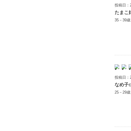
投稿日：2
たまこ
35－39
投稿日：2
なめ子
25－29