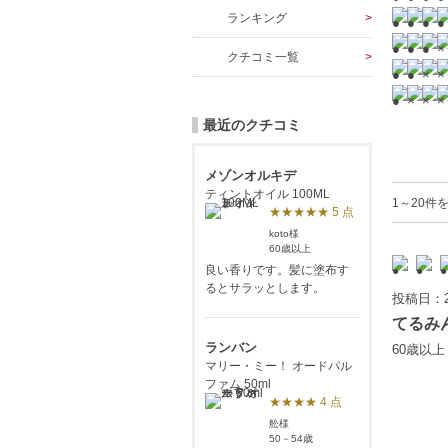
ランキング
クチコミ一覧
最近のクチコミ
メゾンオルキデ
ティントオイル 100ML
1～20件を
★★★★★ 5 点
koto様
60歳以上
良い香りです。髪に塗布す
るとサラッとします。
投稿日：2
てるみ
ランバン
60歳以
マリー・ミー！ オードパル
ファム 50ml
★★★★ 4 点
舩様
50－54歳