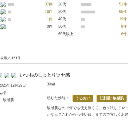
37件
20代
51件
16件
30代
65件
1件
40代
19件
0件
50代
9件
60代以上
6件
表示／ 151件
いつものしっとりツヤ感
30ml
025年12月29日
ん
様
感じた効能：
うるおい
低刺激･敏感肌
上：敏感肌
敏感肌なので何でも使え無くて、色々試してやっ
かなぁ？これからも使い続けますので宜しくお