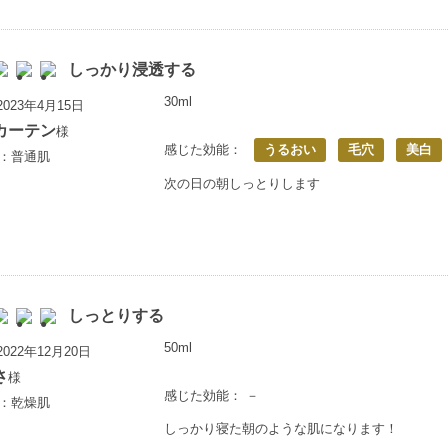
しっかり浸透する
30ml
023年4月15日
カーテン
様
感じた効能：
うるおい
毛穴
美白
歳：普通肌
次の日の朝しっとりします
しっとりする
50ml
022年12月20日
さ
様
感じた効能： －
歳：乾燥肌
しっかり寝た朝のような肌になります！