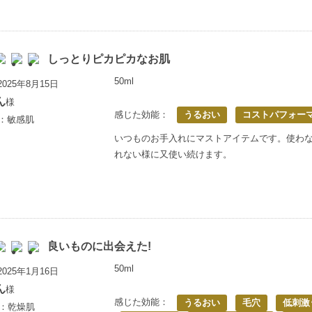
しっとりピカピカなお肌
50ml
025年8月15日
ん
様
感じた効能：
うるおい
コストパフォー
上：敏感肌
いつものお手入れにマストアイテムです。使わ
れない様に又使い続けます。
良いものに出会えた!
50ml
025年1月16日
ん
様
感じた効能：
うるおい
毛穴
低刺激
歳：乾燥肌