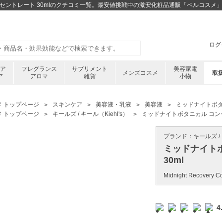
コンセントレート 30mlのクチコミ一覧。最安値挑戦中の激安化粧品通販「ベルコスメ
ログ
ケア
フレグランス
サプリメント
美容家電
メンズコスメ
取
ア
アロマ
雑貨
小物
メ トップページ
スキンケア
美容液・乳液
美容液
ミッドナイトボタ
メ トップページ
キールズ / キール（Kiehl's）
ミッドナイトボタニカル コンセ
ブランド：
キールズ / 
ミッドナイト
30ml
Midnight Recovery C
4