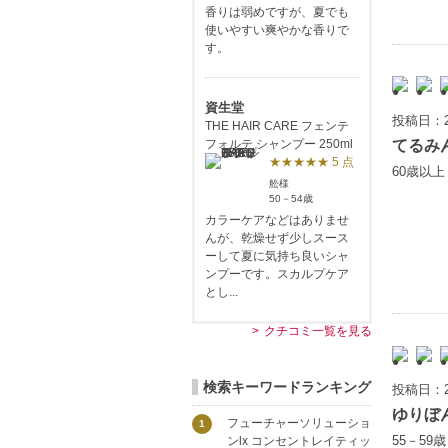
香りは弱めですが、夏でも
使いやすい爽やかな香りで
す。
資生堂
投稿日：2
THE HAIR CARE フェンテ
てるみ
フォルテ シャンプー 250ml
★★★★★ 5 点
60歳以
舩様
50－54歳
カラーケアなどはありませ
んが、乾燥せず少しスース
ーして夏に気持ち良いシャ
ンプーです。スカルプケア
とし...
クチコミ一覧を見る
検索キーワードランキング
投稿日：2
ゆりぼ
フューチャーソリューショ
1
55－59
ンlx コンセントレイティッ