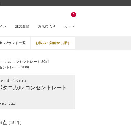
」。
0
イン
注文履歴
お気に入り
カート
扱いブランド一覧
お悩み・効能から探す
ニカル コンセントレート 30ml
ントレート 30ml
キール ／ Kiehl's
ボタニカル コンセントレート
oncentrate
.5点
（151件）