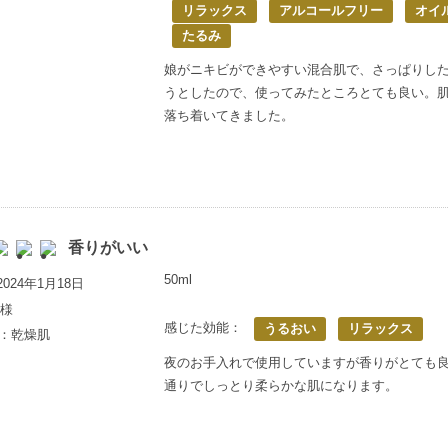
リラックス
アルコールフリー
オイ
たるみ
娘がニキビができやすい混合肌で、さっぱりし
うとしたので、使ってみたところとても良い。
落ち着いてきました。
香りがいい
50ml
024年1月18日
様
感じた効能：
うるおい
リラックス
歳：乾燥肌
夜のお手入れで使用していますが香りがとても
通りでしっとり柔らかな肌になります。