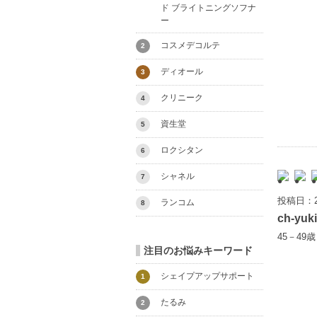
ド ブライトニングソフナ
ー
コスメデコルテ
2
ディオール
3
クリニーク
4
資生堂
5
ロクシタン
6
シャネル
7
投稿日：2
ランコム
8
ch-yuki
45－49
注目のお悩みキーワード
シェイプアップサポート
1
たるみ
2