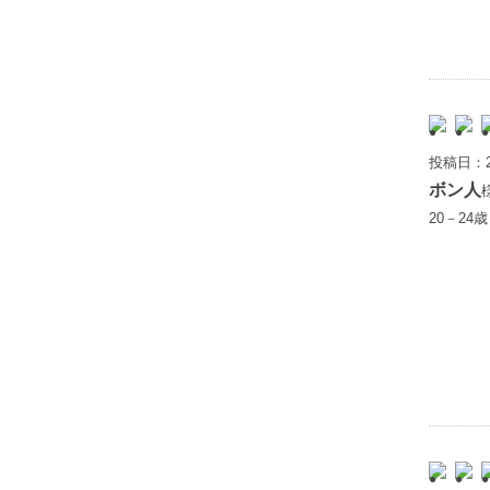
投稿日：2
ボン人
20－24