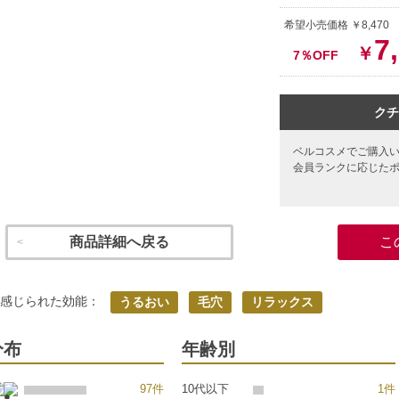
希望小売価格 ￥8,47
7
￥
7％OFF
クチ
ベルコスメでご購入
会員ランクに応じた
商品詳細へ戻る
こ
く感じられた効能：
うるおい
毛穴
リラックス
分布
年齢別
97件
10代以下
1件