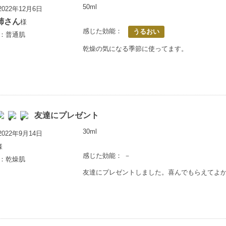
50ml
022年12月6日
姉さん
様
感じた効能：
うるおい
歳：普通肌
乾燥の気になる季節に使ってます。
友達にプレゼント
30ml
022年9月14日
様
感じた効能： －
歳：乾燥肌
友達にプレゼントしました。喜んでもらえてよ