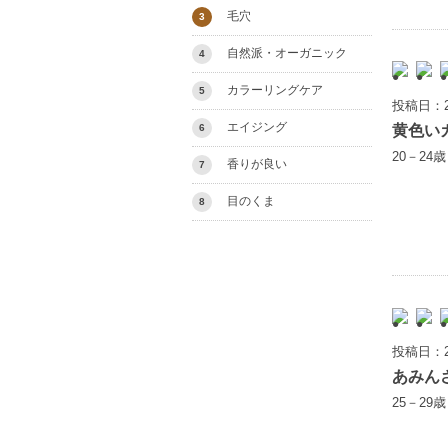
毛穴
3
自然派・オーガニック
4
カラーリングケア
5
投稿日：2
エイジング
黄色い
6
20－24
香りが良い
7
目のくま
8
投稿日：2
あみん
25－29