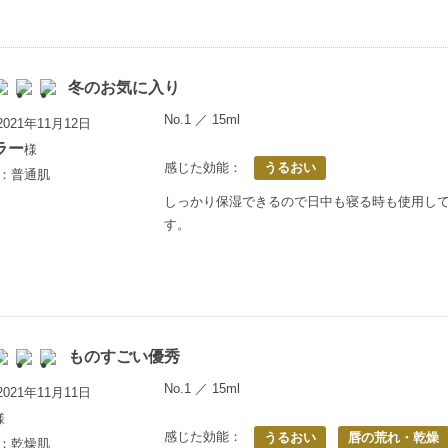
冬のお気に入り
No.1 ／ 15ml
021年11月12日
ラー
様
感じた効能：
うるおい
歳：普通肌
しっかり保湿できるので日中も寝る時も使用し
す。
ものすごい優秀
No.1 ／ 15ml
021年11月11日
様
感じた効能：
うるおい
唇の荒れ・乾燥
歳：乾燥肌