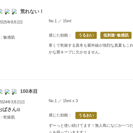
荒れない！
No.1 ／ 15ml
025年8月2日
感じた効能：
うるおい
低刺激･敏感肌
歳：敏感肌
寒くて乾燥する真冬も紫外線が強烈な真夏もこ
かな唇キープに欠かせません。
100本目
No.1 ／ 15ml x 3
024年3月21日
おばさん
様
感じた効能：
うるおい
歳：乾燥肌
ずーっと使い続けてます！無人島になにか一つ
ムを持っていきます！