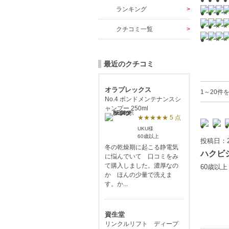
ランキング
クチコミ一覧
最近のクチコミ
オラプレックス
1～20件を
No.4 ボンドメンテナンスシ
ャンプー 250ml
★★★★★ 5 点
UKU様
60歳以上
投稿日：2
冬の乾燥期に起こる静電気
ハクビ
に悩んでいて 口コミをみ
て購入しました。濃厚なの
60歳以
か ほんの少量で洗えま
す。か...
資生堂
リンクルリフト ディープ