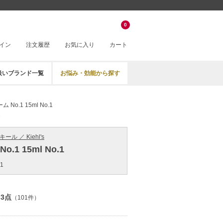
0
イン
注文履歴
お気に入り
カート
扱いブランド一覧
お悩み・効能から探す
 No.1 15ml No.1
1
キール ／ Kiehl's
.1 15ml No.1
#1
.3点
（101件）