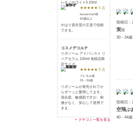
レチノホワイト5 20ml
★★★★★ 5 点
kanaechan様
60歳以上
投稿日：2
やはり資生堂の王道で信頼
実
様
できる。
30－34
コスメデコルテ
リポソーム アドバンスト リ
ペアセラム 100ml 免税店限
定サイズ
★★★★★ 5 点
プレモル様
55－59歳
リポソームが発売されてか
らずーっと愛用してます。
混合肌、敏感肌ですが、刺
投稿日：2
激がなく、安心して使用で
きま...
空飛ぶ
40－44
クチコミ一覧を見る