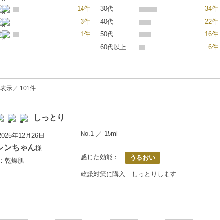
14件
30代
34件
3件
40代
22件
1件
50代
16件
60代以上
6件
表示／ 101件
しっとり
No.1 ／ 15ml
025年12月26日
シンちゃん
様
感じた効能：
うるおい
上：乾燥肌
乾燥対策に購入 しっとりします