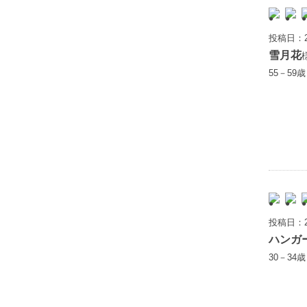
投稿日：2
雪月花
55－59
投稿日：2
ハンガ
30－34