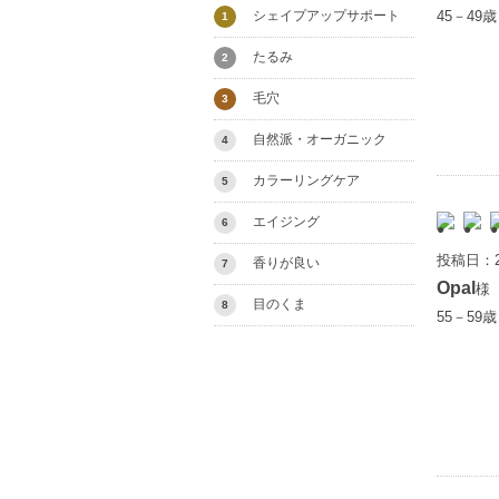
シェイプアップサポート
45－49
1
たるみ
2
毛穴
3
自然派・オーガニック
4
カラーリングケア
5
エイジング
6
投稿日：2
香りが良い
7
Opal
様
目のくま
8
55－59