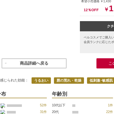
希望小売価格 ￥1,43
1
￥
12％OFF
クチ
ベルコスメでご購入
会員ランクに応じた
商品詳細へ戻る
こ
く感じられた効能：
うるおい
唇の荒れ・乾燥
低刺激･敏感肌
分布
年齢別
52件
10代以下
1件
31件
20代
22件