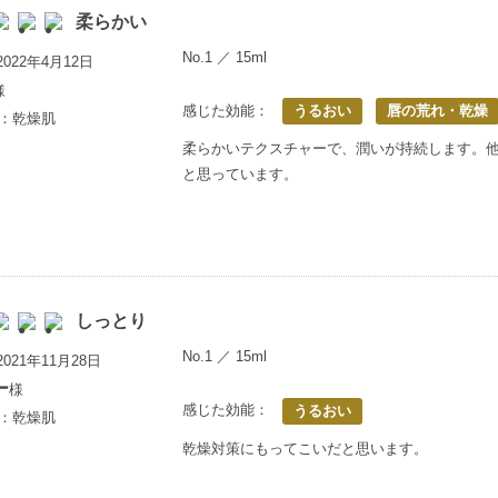
柔らかい
No.1 ／ 15ml
022年4月12日
様
感じた効能：
うるおい
唇の荒れ・乾燥
歳：乾燥肌
柔らかいテクスチャーで、潤いが持続します。
と思っています。
しっとり
No.1 ／ 15ml
021年11月28日
ー
様
感じた効能：
うるおい
歳：乾燥肌
乾燥対策にもってこいだと思います。