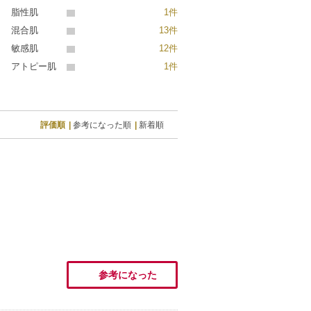
脂性肌
1件
混合肌
13件
敏感肌
12件
アトピー肌
1件
評価順
参考になった順
新着順
参考になった