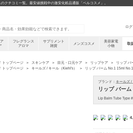
ml No.1のクチコミ一覧。最安値挑戦中の激安化粧品通販「ベルコスメ」。
ログ
ケア
フレグランス
サプリメント
美容家電
メンズコスメ
取
ア
アロマ
雑貨
小物
メ トップページ
スキンケア
目元・口元ケア
リップケア
リップ バーム
メ トップページ
キールズ / キール（Kiehl's）
リップ バーム No.1 15ml No.
ブランド：
キールズ / 
リップ バーム No
Lip Balm Tube Type 
4