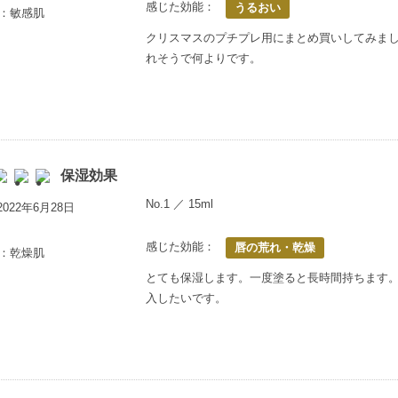
感じた効能：
うるおい
歳：敏感肌
クリスマスのプチプレ用にまとめ買いしてみま
れそうで何よりです。
保湿効果
No.1 ／ 15ml
022年6月28日
感じた効能：
唇の荒れ・乾燥
歳：乾燥肌
とても保湿します。一度塗ると長時間持ちます
入したいです。