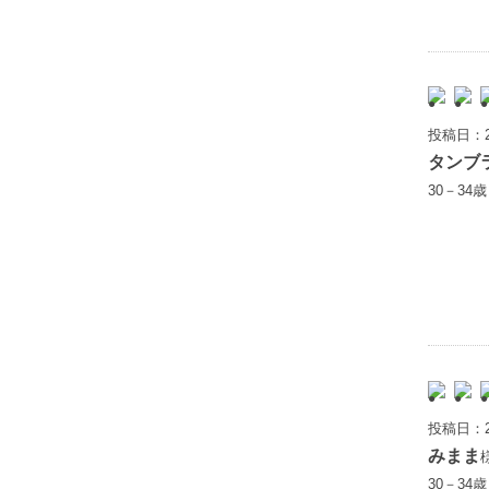
投稿日：2
タンブ
30－34
投稿日：2
みまま
30－34