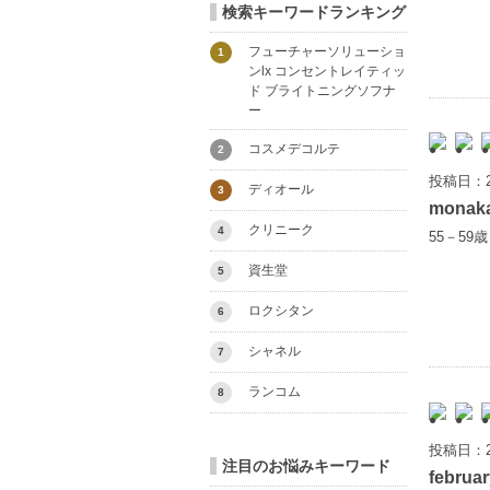
検索キーワードランキング
フューチャーソリューショ
1
ンlx コンセントレイティッ
ド ブライトニングソフナ
ー
コスメデコルテ
2
投稿日：2
ディオール
3
monak
クリニーク
4
55－59
資生堂
5
ロクシタン
6
シャネル
7
ランコム
8
投稿日：2
注目のお悩みキーワード
februar